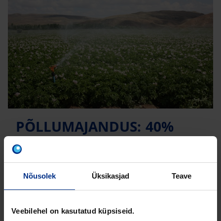
PÕLLUMAJANDUS: 40%
EUROOPA AASTASEST
VEEKASUTUSEST
Nõusolek
Üksikasjad
Teave
KORDUMA KIPPUVAD
Veebilehel on kasutatud küpsiseid.