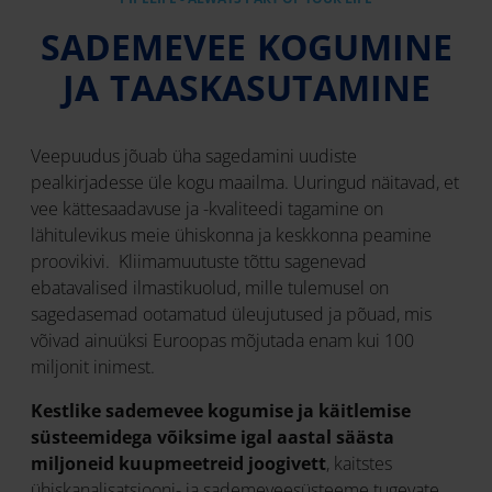
SADEMEVEE KOGUMINE
JA TAASKASUTAMINE
Veepuudus jõuab üha sagedamini uudiste
pealkirjadesse üle kogu maailma. Uuringud näitavad, et
vee kättesaadavuse ja -kvaliteedi tagamine on
lähitulevikus meie ühiskonna ja keskkonna peamine
proovikivi. Kliimamuutuste tõttu sagenevad
ebatavalised ilmastikuolud, mille tulemusel on
sagedasemad ootamatud üleujutused ja põuad, mis
võivad ainuüksi Euroopas mõjutada enam kui 100
miljonit inimest.
Kestlike sademevee kogumise ja käitlemise
süsteemidega võiksime igal aastal säästa
miljoneid kuupmeetreid joogivett
, kaitstes
ühiskanalisatsiooni- ja sademeveesüsteeme tugevate