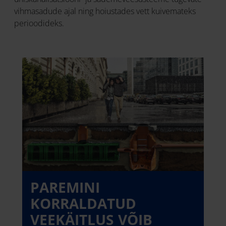
vihmasadude ajal ning hoiustades vett kuivemateks
perioodideks.
PAREMINI
KORRALDATUD
VEEKÄITLUS VÕIB