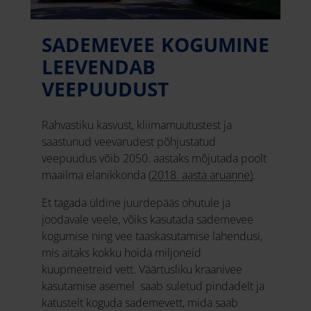
SADEMEVEE KOGUMINE
LEEVENDAB
VEEPUUDUST
Rahvastiku kasvust, kliimamuutustest ja
saastunud veevarudest põhjustatud
veepuudus võib 2050. aastaks mõjutada poolt
maailma elanikkonda (
2018. aasta aruanne)
.
Et tagada üldine juurdepääs ohutule ja
joodavale veele, võiks kasutada sademevee
kogumise ning vee taaskasutamise lahendusi,
mis aitaks kokku hoida miljoneid
kuupmeetreid vett. Väärtusliku kraanivee
kasutamise asemel saab suletud pindadelt ja
katustelt koguda sademevett, mida saab