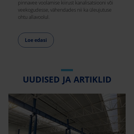
pinnavee voolamise kiirust kanalisatsiooni või
veekogudesse, vähendades nii ka üleujutuse
ohtu allavoolul.
Loe edasi
UUDISED JA ARTIKLID