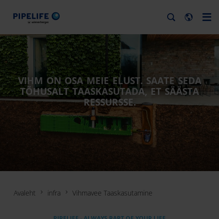
VIHM ON OSA MEIE ELUST. SAATE SEDA
TÕHUSALT TAASKASUTADA, ET SÄÄSTA
RESSURSSE.
Avaleht
infra
Vihmavee Taaskasutamine
PIPELIFE - ALWAYS PART OF YOUR LIFE