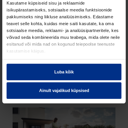
KÜSIMUSED
Kasutame küpsiseid sisu ja reklaamide
isikupärastamiseks, sotsiaalse meedia funktsioonide
pakkumiseks ning liikluse analüüsimiseks. Edastame
MIS ON SADEMEVEE KOGUMISE EELISED?
teavet selle kohta, kuidas meie saiti kasutate, ka oma
sotsiaalse meedia, reklaami- ja analüüsipartneritele, kes
KAS SADEMEVEE KOGUMISE SÜSTEEM ON
võivad seda kombineerida muu teabega, mida olete neile
KALLIS?
esitanud või mida nad on kogunud teiepoolse teenuste
kasutamise käigus.
KUI LIHTNE ON EHITADA SADEMEVEE
KOGUMISSÜSTEEMI?
Luba kõik
KUIDAS SAAVAD TULEVIKU
LINNAPLANEERIJAD SAMEVEEKOGUMIST
KASUTADA?
Ainult vajalikud küpsised