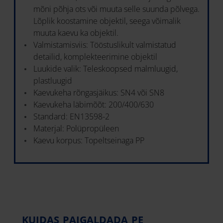
mõni põhja ots või muuta selle suunda põlvega.
Lõplik koostamine objektil, seega võimalik
muuta kaevu ka objektil.
Valmistamisviis: Tööstuslikult valmistatud
detailid, komplekteerimine objektil
Luukide valik: Teleskoopsed malmluugid,
plastluugid
Kaevukeha rõngasjäikus: SN4 või SN8
Kaevukeha läbimõõt: 200/400/630
Standard: EN13598-2
Materjal: Polüpropüleen
Kaevu korpus: Topeltseinaga PP
KUIDAS PAIGALDADA PE