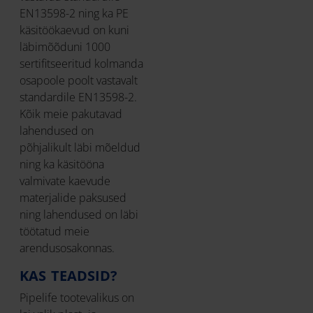
EN13598-2 ning ka PE
käsitöökaevud on kuni
läbimõõduni 1000
sertifitseeritud kolmanda
osapoole poolt vastavalt
standardile EN13598-2.
Kõik meie pakutavad
lahendused on
põhjalikult läbi mõeldud
ning ka käsitööna
valmivate kaevude
materjalide paksused
ning lahendused on läbi
töötatud meie
arendusosakonnas.
KAS TEADSID?
Pipelife tootevalikus on