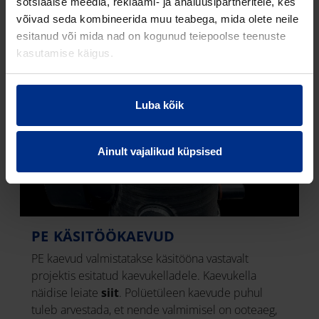
sotsiaalse meedia, reklaami- ja analüüsipartneritele, kes
võivad seda kombineerida muu teabega, mida olete neile
esitanud või mida nad on kogunud teiepoolse teenuste
kasutamise käigus.
Luba kõik
Ainult vajalikud küpsised
PE KÄSITÖÖKAEVUD
PE kaevud valmistatakse käsitööna vastavalt
projektis esitatud kaevukelladele. Kaevukella
näidise leiate
siit
. Polüetüleen kaevude puhul
tuleb arvestada, et nende valmimisel on ooteaeg,