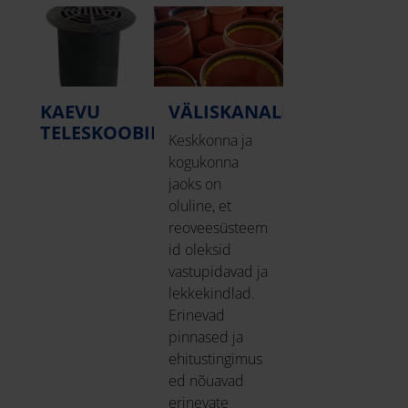
KAEVU
VÄLISKANALISATSIOON
TELESKOOBID
Keskkonna ja
kogukonna
jaoks on
oluline, et
reoveesüsteem
id oleksid
vastupidavad ja
lekkekindlad.
Erinevad
pinnased ja
ehitustingimus
ed nõuavad
erinevate