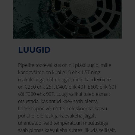
LUUGID
Pipelife tootevalikus on nii plastluugid, mille
kandevõime on kuni A15 ehk 1,5T ning
malmkraega malmluugid, mille kandevõime
on C250 ehk 25T, D400 ehk 40T, E600 ehk 60T
või F900 ehk 90T. Luugi valikul tuleb esmalt
otsustada, kas antud kaev saab olema
teleskoopne või mitte. Teleskoopse kaevu
puhul ei ole luuk ja kaevukeha jäigalt
ühendatud, vaid temperatuuri muutustega
saab pinnas kaevukeha suhtes liikuda selliselt,