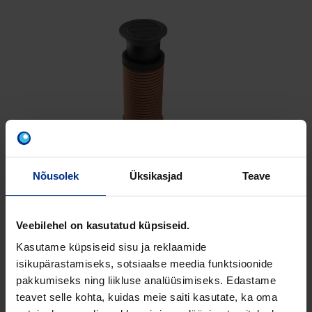
Nõusolek
Üksikasjad
Teave
PP PRO MOODULKAEVUD
Moodulkaevusid kasutatakse tavapäraselt kaevu
Veebilehel on kasutatud küpsiseid.
korpuse läbimõõtude 200, 400 ja 630 puhul.
Kasutame küpsiseid sisu ja reklaamide
Moodulkaevu komponendid on tööstuslikult
isikupärastamiseks, sotsiaalse meedia funktsioonide
tehases valmistatud ning need on saadaval
pakkumiseks ning liikluse analüüsimiseks. Edastame
lühikese tarneajaga otse meie edasimüüjate
teavet selle kohta, kuidas meie saiti kasutate, ka oma
ladudest.