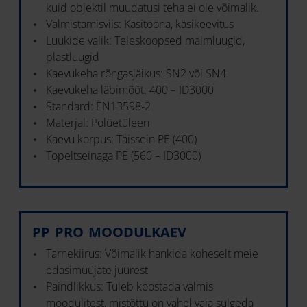
kuid objektil muudatusi teha ei ole võimalik.
Valmistamisviis: Käsitööna, käsikeevitus
Luukide valik: Teleskoopsed malmluugid,
plastluugid
Kaevukeha rõngasjäikus: SN2 või SN4
Kaevukeha läbimõõt: 400 – ID3000
Standard: EN13598-2
Materjal: Polüetüleen
Kaevu korpus: Täissein PE (400)
Topeltseinaga PE (560 – ID3000)
PP PRO MOODULKAEV
Tarnekiirus: Võimalik hankida koheselt meie
edasimüüjate juurest
Paindlikkus: Tuleb koostada valmis
moodulitest, mistõttu on vahel vaja sulgeda