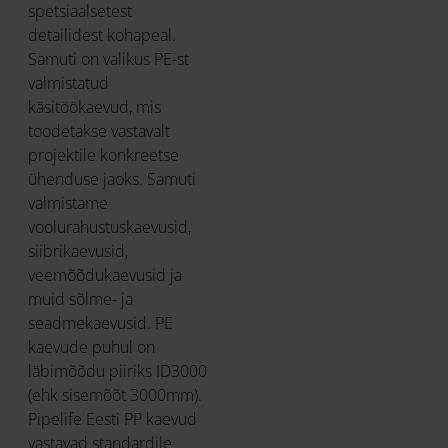
spetsiaalsetest
detailidest kohapeal.
Samuti on valikus PE-st
valmistatud
käsitöökaevud, mis
toodetakse vastavalt
projektile konkreetse
ühenduse jaoks. Samuti
valmistame
voolurahustuskaevusid,
siibrikaevusid,
veemõõdukaevusid ja
muid sõlme- ja
seadmekaevusid. PE
kaevude puhul on
läbimõõdu piiriks ID3000
(ehk sisemõõt 3000mm).
Pipelife Eesti PP kaevud
vastavad standardile