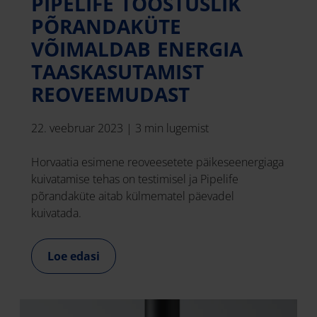
PIPELIFE TÖÖSTUSLIK
PÕRANDAKÜTE
VÕIMALDAB ENERGIA
TAASKASUTAMIST
REOVEEMUDAST
22. veebruar 2023
|
3 min lugemist
Horvaatia esimene reoveesetete päikeseenergiaga
kuivatamise tehas on testimisel ja Pipelife
põrandaküte aitab külmematel päevadel
kuivatada.
Loe edasi