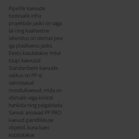
Pipelife kaevude
tootevalik infra
projektide jaoks on väga
lai ning kvaliteetne
lahendus on olemas pea
iga plastkaevu jaoks.
Eestis kasutatakse mitut
tüüpi kaevusid.
Standardsete kaevude
valikus on PP-st
valmistatud
moodulkaevud, mida on
võimalik väga kiiresti
hankida ning paigaldada.
Samuti annavad PP PRO
kaevud paindlikkuse
objektil, kuna kaev
koostatakse