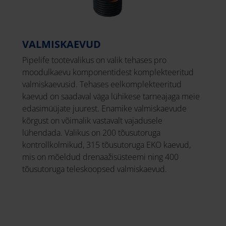
VALMISKAEVUD
Pipelife tootevalikus on valik tehases pro
moodulkaevu komponentidest komplekteeritud
valmiskaevusid. Tehases eelkomplekteeritud
kaevud on saadaval väga lühikese tarneajaga meie
edasimüüjate juurest. Enamike valmiskaevude
kõrgust on võimalik vastavalt vajadusele
lühendada. Valikus on 200 tõusutoruga
kontrollkolmikud, 315 tõusutoruga EKO kaevud,
mis on mõeldud drenaažisüsteemi ning 400
tõusutoruga teleskoopsed valmiskaevud.