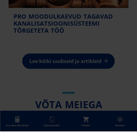
PRO MOODULKAEVUD TAGAVAD
KANALISATSIOONISÜSTEEMI
TÕRGETETA TÖÖ
Loe kõiki uudiseid ja artikleid
VÕTA MEIEGA
ÜHENDUST
Dokumendid
Tooted
Kontakt
Arvutus-tööriistad