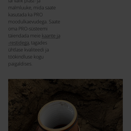
lai valik plast- ja
malmluuke, mida saate
kasutada ka PRO
moodulkaevudega. Saate
oma PRO-süsteemi
täiendada meie
kaante ja
-restidega
, tagades
ühtlase kvaliteedi ja
töökindluse kogu
paigaldises.