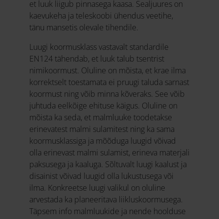
et luuk liigub pinnasega kaasa. Sealjuures on
kaevukeha ja teleskoobi ühendus veetihe,
tänu mansetis olevale tihendile.
Luugi koormusklass vastavalt standardile
EN124 tähendab, et luuk talub tsentrist
nimikoormust. Oluline on mõista, et krae ilma
korrektselt toestamata ei pruugi taluda sarnast
koormust ning võib minna kõveraks. See võib
juhtuda eelkõige ehituse käigus. Oluline on
mõista ka seda, et malmluuke toodetakse
erinevatest malmi sulamitest ning ka sama
koormusklassiga ja mõõduga luugid võivad
olla erinevast malmi sulamist, erineva materjali
paksusega ja kaaluga. Sõltuvalt luugi kaalust ja
disainist võivad luugid olla lukustusega või
ilma. Konkreetse luugi valikul on oluline
arvestada ka planeeritava liikluskoormusega.
Täpsem info malmluukide ja nende hoolduse