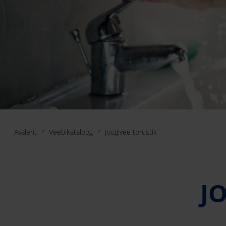
Avaleht
Veebikataloog
Joogivee torustik
J