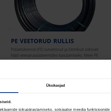
PE VEETORUD RULLIS
Polüetüleenist (PE) survetorud ja liitmikud sobivad
hästi veevarussüsteemides kasutamiseks. Meie PE
100 torud on saadaval erinevas suuruses koos
sobivate liitmike ja tarvikutega, et pakkuda teile
terviklikke ja usaldusväärseid universaalseid
lahendusi, mis peavad vastu ajaproovile. Olenevalt
välisdiameetrist toodame survetorusid, kas rullis
Üksikasjad
või lattidena. Karmimatesse tingimustesse
paigaldamiseks pakume vastupidavuse
siseid.
suurendamiseks ka PE 100-RC
(pragunemiskindlaid) torusid.
eklaamide isikupärastamiseks, sotsiaalse meedia funktsioonide 