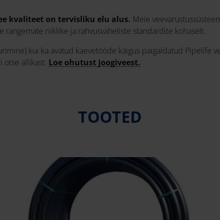
 kvaliteet on tervisliku elu alus.
Meie veevarustussüsteemid
 rangemate riiklike ja rahvusvaheliste standardite kohaselt.
imine) kui ka avatud kaevetööde käigus paigaldatud Pipelife veet
 otse allikast.
Loe ohutust joogiveest.
TOOTED