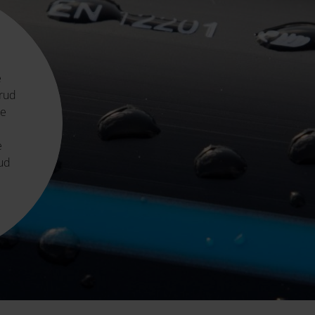
e
orud
de
e
e
tud