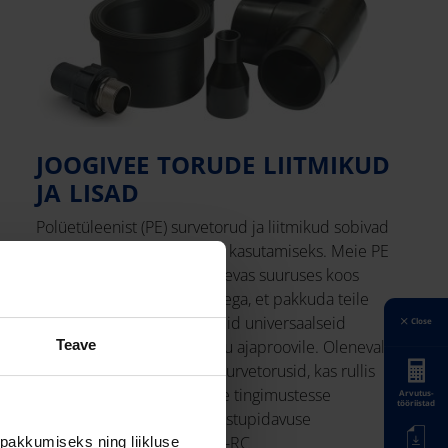
JOOGIVEE TORUDE LIITMIKUD
JA LISAD
Polüetüleenist (PE) survetorud ja liitmikud sobivad
hästi veevarussüsteemides kasutamiseks. Meie PE
100 torud on saadaval erinevas suuruses koos
sobivate liitmike ja tarvikutega, et pakkuda teile
terviklikke ja usaldusväärseid universaalseid
Close
lahendusi, mis peavad vastu ajaproovile. Olenevalt
Teave
välisdiameetrist toodame survetorusid, kas rullis
või lattidena. Karmimatesse tingimustesse
Arvutus-
tööriistad
paigaldamiseks pakume vastupidavuse
suurendamiseks ka PE 100-RC
pakkumiseks ning liikluse