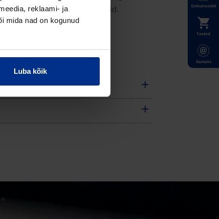
Dokumendid
(pragunemiskindlaid) torusid.
meedia, reklaami- ja
või mida nad on kogunud
Tooted
Kontakt
Luba kõik