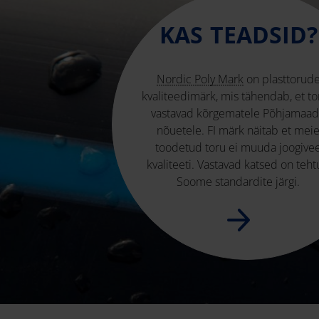
KAS TEADSID?
Nordic Poly Mark
on plasttorud
kvaliteedimärk, mis tähendab, et t
vastavad kõrgematele Põhjamaa
nõuetele. FI märk näitab et mei
toodetud toru ei muuda joogive
kvaliteeti. Vastavad katsed on teh
Soome standardite järgi.