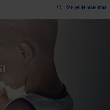
Pipelife maailmas
I