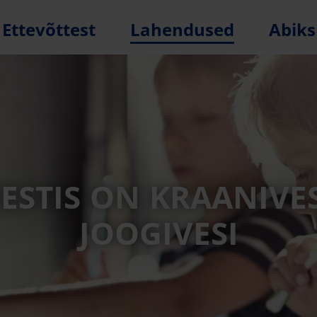
Ettevõttest
Lahendused
Abiks
EESTIS ON KRAANIVES
JOOGIVESI