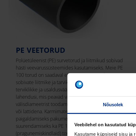
PE VEETORUD
Polüetüleenist (PE) survetorud ja liitmikud
sobivad
hästi veevarussüsteemides kasutamiseks. Meie PE
100 torud on saadaval erinevas suuruses koos
sobivate liitmike ja tarvikutega, et pakkuda teile
terviklikke ja usaldusväärseid universaalseid
lahendusi, mis peavad vastu ajaproovile. Olenevalt
välisdiameetrist toodame survetorusid, kas rullis
Nõusolek
või lattidena. Karmimatesse tingimustesse
paigaldamiseks pakume vastupidavuse
Veebilehel on kasutatud küp
suurendamiseks ka PE 100-RC
(pragunemiskindlaid) torusid.
Kasutame küpsiseid sisu ja r