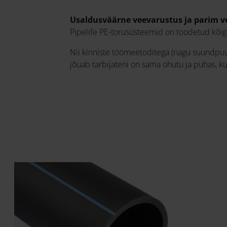
Usaldusväärne veevarustus ja parim vee
Pipelife PE-torusüsteemid on toodetud kõige
Nii kinniste töömeetoditega (nagu suundpuur
jõuab tarbijateni on sama ohutu ja puhas, kui