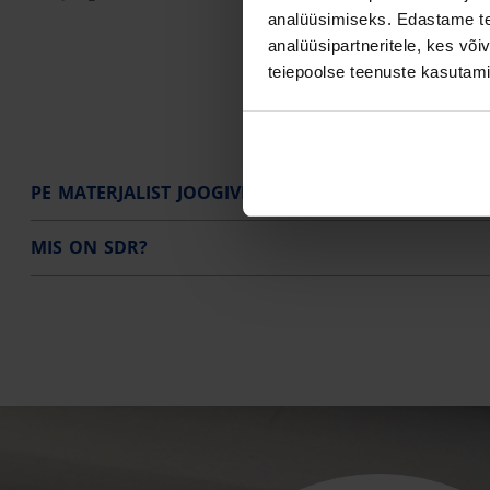
analüüsimiseks. Edastame tea
analüüsipartneritele, kes võ
teiepoolse teenuste kasutami
PE MATERJALIST JOOGIVEE TORUSTIKE EELISED
MIS ON SDR?