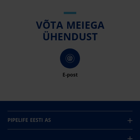
VÕTA MEIEGA
ÜHENDUST
E-post
PIPELIFE EESTI AS
Pipelife on üks maailma juhtivaid plasttorusüsteemide
pakkujaid, tegutsedes täna rohkem kui 20 erinevas riigis.