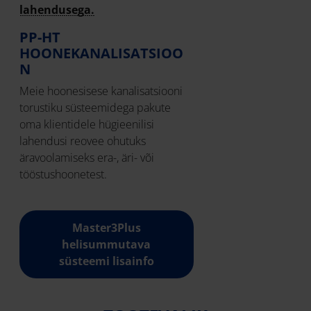
lahendusega.
PP-HT
HOONEKANALISATSIOO
N
Meie hoonesisese kanalisatsiooni
torustiku süsteemidega pakute
oma klientidele hügieenilisi
lahendusi reovee ohutuks
äravoolamiseks era-, äri- või
tööstushoonetest.
Master3Plus
helisummutava
süsteemi lisainfo