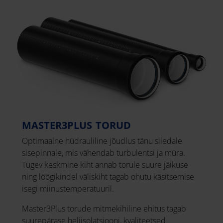
MASTER3PLUS TORUD
Optimaalne hüdrauliline jõudlus tänu siledale
sisepinnale, mis vähendab turbulentsi ja müra.
Tugev keskmine kiht annab torule suure jäikuse
ning löögikindel väliskiht tagab ohutu käsitsemise
isegi miinustemperatuuril.
Master3Plus torude mitmekihiline ehitus tagab
suurepärase heliisolatsiooni, kvaliteetsed