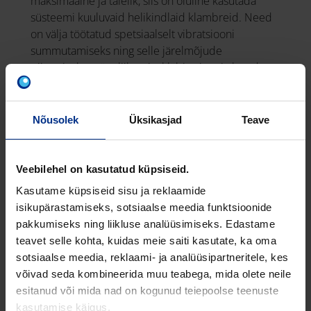
maksimaalne ja täielik, siis on oluline kasutada
süsteemi kuuluvaid helikindlaid klambreid. Need
on välja töötatud spetsiaalselt vibratsiooni
summutamiseks ning selle järelmõjude
piiramiseks müra liikumisel läbi seinte ja lagede.
Hea toruisolatsioon vähendab müra edasi
kandumist ruumis, ent tarvis on ka heli
Nõusolek
Üksikasjad
Teave
summutavaid ühendusi hoonega, mis tõkestaksid
müra leviku ehituskonstruktsioonide kaudu kõrval
asuvatesse ruumidesse.
Veebilehel on kasutatud küpsiseid.
Kasutame küpsiseid sisu ja reklaamide
isikupärastamiseks, sotsiaalse meedia funktsioonide
pakkumiseks ning liikluse analüüsimiseks. Edastame
teavet selle kohta, kuidas meie saiti kasutate, ka oma
sotsiaalse meedia, reklaami- ja analüüsipartneritele, kes
võivad seda kombineerida muu teabega, mida olete neile
esitanud või mida nad on kogunud teiepoolse teenuste
kasutamise käigus.