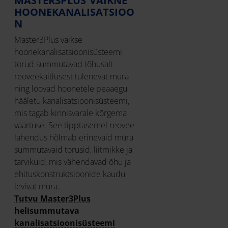
MASTER3PLUS VAIKNE
HOONEKANALISATSIOO
N
Master3Plus vaikse
hoonekanalisatsioonisüsteemi
torud summutavad tõhusalt
reoveekäitlusest tulenevat müra
ning loovad hoonetele peaaegu
hääletu kanalisatsioonisüsteemi,
mis tagab kinnisvarale kõrgema
väärtuse. See tipptasemel reovee
lahendus hõlmab erinevaid müra
summutavaid torusid, liitmikke ja
tarvikuid, mis vähendavad õhu ja
ehituskonstruktsioonide kaudu
levivat müra.
Tutvu Master3Plus
helisummutava
kanalisatsioonisüsteemi