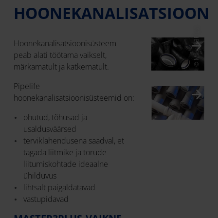
HOONEKANALISATSIOON
© Master3Plus
Hoonekanalisatsioonisüsteem
peab alati töötama vaikselt,
märkamatult ja katkematult.
Pipelife
hoonekanalisatsioonisüsteemid on:
ohutud, tõhusad ja
usaldusväärsed
terviklahendusena saadval, et
tagada liitmike ja torude
liitumiskohtade ideaalne
ühilduvus
lihtsalt paigaldatavad
vastupidavad