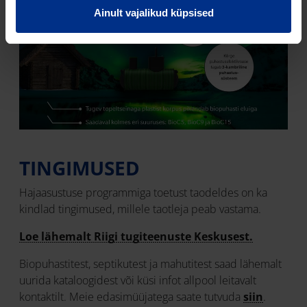
Ainult vajalikud küpsised
TINGIMUSED
Hajaasustuse programmiga toetust taodeldes on ka
kindlad tingimused, millele taotleja peab vastama.
Loe lähemalt Riigi tugiteenuste Keskusest.
Biopuhastitest, septikutest ja mahutitest saad lähemalt
uurida kataloogidest või küsi infot allpool leitavalt
kontaktilt. Meie edasimüüjatega saate tutvuda
siin
.