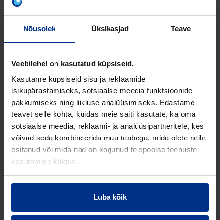
Pipelife soovitab esmase valikuna biopuhastit,
kuna biopuhastis toimub õhustamine ja
Nõusolek
Üksikasjad
Teave
bakterid saavad toimetada nii mahuti põhjas
kui ka vee pinnal ehk bakterite kogum on
Veebilehel on kasutatud küpsiseid.
suurem ja puhastustulemus oluliselt parem
90+ %. Seetõttu imbub heitvesi biopuhastist
Kasutame küpsiseid sisu ja reklaamide
maapinnale keskkonnasõbralikumalt.
Tutvu
isikupärastamiseks, sotsiaalse meedia funktsioonide
lähemalt Ecolife biopuhastiga.
pakkumiseks ning liikluse analüüsimiseks. Edastame
teavet selle kohta, kuidas meie saiti kasutate, ka oma
Igal juhul tasub hajaasutuse programmi
sotsiaalse meedia, reklaami- ja analüüsipartneritele, kes
kasutada, et võimaldada endale parim
võivad seda kombineerida muu teabega, mida olete neile
võimalik lahendus.
esitanud või mida nad on kogunud teiepoolse teenuste
kasutamise käigus.
Luba kõik