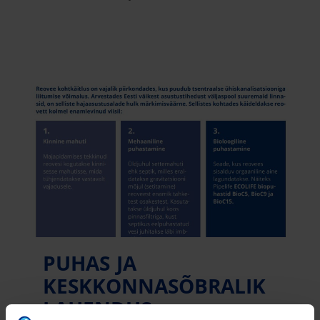
PUHAS JA
KESKKONNASÕBRALIK
LAHENDUS