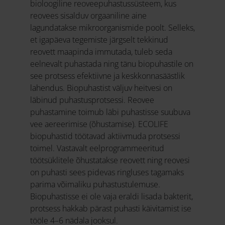
bioloogiline reoveepuhastussüsteem, kus
reovees sisalduv orgaaniline aine
lagundatakse mikroorganismide poolt. Selleks,
et igapäeva tegemiste järgselt tekkinud
reovett maapinda immutada, tuleb seda
eelnevalt puhastada ning tänu biopuhastile on
see protsess efektiivne ja keskkonnasäästlik
lahendus. Biopuhastist väljuv heitvesi on
läbinud puhastusprotsessi. Reovee
puhastamine toimub läbi puhastisse suubuva
vee aereerimise (õhustamise). ECOLIFE
biopuhastid töötavad aktiivmuda protsessi
toimel. Vastavalt eelprogrammeeritud
töötsüklitele õhustatakse reovett ning reovesi
on puhasti sees pidevas ringluses tagamaks
parima võimaliku puhastustulemuse.
Biopuhastisse ei ole vaja eraldi lisada bakterit,
protsess hakkab pärast puhasti käivitamist ise
tööle 4–6 nädala jooksul.