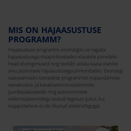
MIS ON HAJAASUSTUSE
PROGRAMM?
Hajaasustuse programmi eesmärgiks on tagada
hajaasustusega maapiirkondades elavatele peredele
head elutingimused ning seeläbi aidata kaasa elanike
arvu püsimisele hajaasustusega piirkondades. Eesmärgi
saavutamiseks toetatakse programmist majapidamiste
veevarustus- ja kanalisatsioonisüsteemide,
juurdepääsuteede ning autonoomsete
elektrisüsteemidega seotud tegevusi (juhul, kui
majapidamine ei ole liitunud elektrivõrguga).