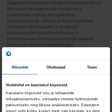
paigaldust otstarbekaks. Reovee puhastamine toimub
läbi puhastisse suubuva vee õhustamise ja
puhastisisese ringluse, mis tagab kõrge
puhastustulemuse. Viimane on katsetatud reovee
koormusel 18m3/kuus.
BioC5 on läbinud
standardijärgsed puhastusefektiivsuse ja
koormustaluvuse katsetused kolmanda osapoole
laboris. Loe lähemalt tootekataloogist.
Lisainfot puhastite saadavuse ja hinna osas küsige meie
Nõusolek
Üksikasjad
Teave
edasimüüjatelt
.
Veebilehel on kasutatud küpsiseid.
Kasutame küpsiseid sisu ja reklaamide
isikupärastamiseks, sotsiaalse meedia funktsioonide
pakkumiseks ning liikluse analüüsimiseks. Edastame
teavet selle kohta, kuidas meie saiti kasutate, ka oma