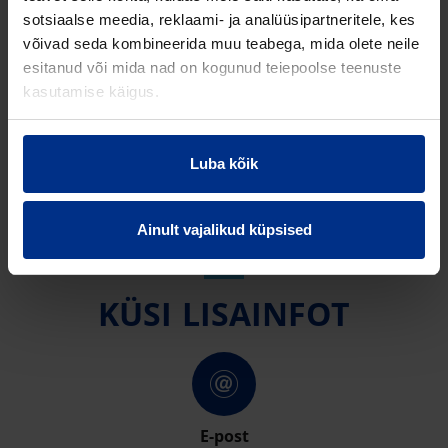
sotsiaalse meedia, reklaami- ja analüüsipartneritele, kes
võivad seda kombineerida muu teabega, mida olete neile
esitanud või mida nad on kogunud teiepoolse teenuste
kasutamise käigus.
Luba kõik
Ainult vajalikud küpsised
KÜSI LISAINFOT
E-post