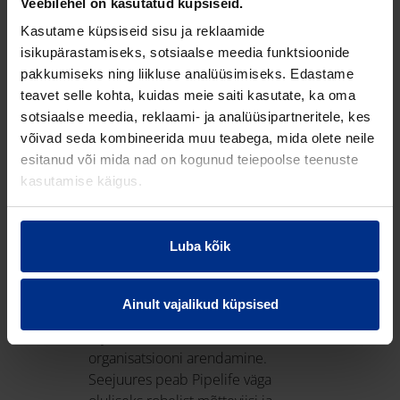
Veebilehel on kasutatud küpsiseid.
jõudu ja tarkust ettevõtte edasisel
ehitamisel.”
Kasutame küpsiseid sisu ja reklaamide
isikupärastamiseks, sotsiaalse meedia funktsioonide
Alar Anga: ”Mul on hea meel Antilt
pakkumiseks ning liikluse analüüsimiseks. Edastame
üle võtta parim meeskond ja hästi
teavet selle kohta, kuidas meie saiti kasutate, ka oma
toimiv organisatsioon koos värskelt
sotsiaalse meedia, reklaami- ja analüüsipartneritele, kes
moderniseeritud ning
võivad seda kombineerida muu teabega, mida olete neile
automatiseeritud tehasega. Pipelife
esitanud või mida nad on kogunud teiepoolse teenuste
juhtimine on põnev väljakutse
kasutamise käigus.
viimaks ellu Wienerbergeri
arengustrateegiat Baltimaades.”
Luba kõik
Alar võtab endale täieliku vastutuse
Pipelife edasise arengu eest Eestis,
Lätis ja Leedus. Pipelife positsioon
Ainult vajalikud küpsised
turul on küll tugev kuid tähelepanu
vajavad nii tootevaliku kui ka
organisatsiooni arendamine.
Seejuures peab Pipelife väga