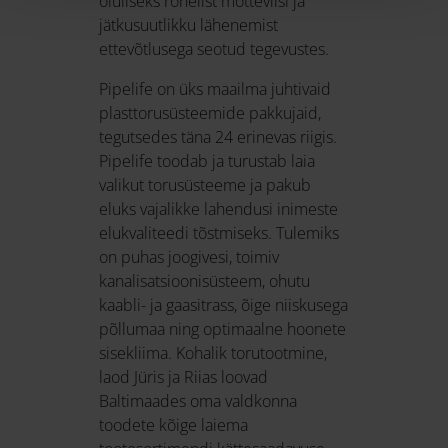
oluliseks rohelist mõtteviisi ja
jätkusuutlikku lähenemist
ettevõtlusega seotud tegevustes.
Pipelife on üks maailma juhtivaid
plasttorusüsteemide pakkujaid,
tegutsedes täna 24 erinevas riigis.
Pipelife toodab ja turustab laia
valikut torusüsteeme ja pakub
eluks vajalikke lahendusi inimeste
elukvaliteedi tõstmiseks. Tulemiks
on puhas joogivesi, toimiv
kanalisatsioonisüsteem, ohutu
kaabli- ja gaasitrass, õige niiskusega
põllumaa ning optimaalne hoonete
sisekliima. Kohalik torutootmine,
laod Jüris ja Riias loovad
Baltimaades oma valdkonna
toodete kõige laiema