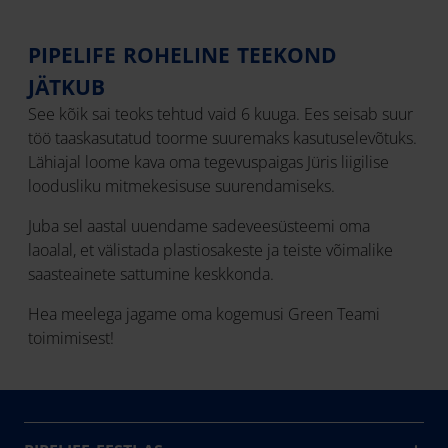
PIPELIFE ROHELINE TEEKOND
JÄTKUB
See kõik sai teoks tehtud vaid 6 kuuga. Ees seisab suur
töö taaskasutatud toorme suuremaks kasutuselevõtuks.
Lähiajal loome kava oma tegevuspaigas Jüris liigilise
loodusliku mitmekesisuse suurendamiseks.
Juba sel aastal uuendame sadeveesüsteemi oma
laoalal, et välistada plastiosakeste ja teiste võimalike
saasteainete sattumine keskkonda.
Hea meelega jagame oma kogemusi Green Teami
toimimisest!