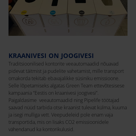
KRAANIVESI ON JOOGIVESI
Traditsioonilised kontorite veeautomaadid nõuavad
pidevat täitmist ja pudelite vahetamist, mille transport
omakorda tekitab ebavajalikke süsiniku emissioone.
Selle lõpetamiseks algatas Green Team ettevõtesisese
kampaania “Eestis on kraanivesi joogivesi”.
Paigaldasime veeautomaadid ning Pipelife töötajad
saavad nüüd tarbida otse kraanist tulevat külma, kuuma
ja isegi mulliga vett. Veepudeleid pole enam vaja
transportida, mis on lisaks CO2 emissioonidele
vähendanud ka kontorikulusid.