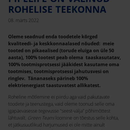
ROHELISE TEEKONNA
08. märts 2022
Oleme seadnud enda toodetele kõrged
kvaliteedi- ja keskkonnaalased nõuded: meie
tooted on pikaealised (torude eluiga on üle 50
aasta), 100% tootest peab olema taaskasutatav,
100% tootmisprotsessi jääkidest kasutame oma
tootmises, tootmisprotsessi jahutusvesi on
ringlev. Tänanaseks pärineb 100%
elektrienergiast taastuvatest allikatest.
Roheline mõtlemine ei piirdu aga vaid pakutavate
toodete ja teenustega, vaid oleme toonud selle oma
igapäevasesse tegevusse “seest-välja” põhimõttest
lähtuvalt.
Green Teami
loomine on tõestus selle kohta,
et jätkusuutlikud harjumused ei ole mitte ainult