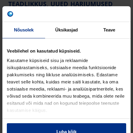
TEADLIKKUS, UUED HARJUMUSED
Esimene idee mida rakendasime oli ettevõtte
tööohutuse kommunikatsiooni “Take care” laiendamine
jätkusuutlikkuse valdkonnale. Lõime visuaalse
Nõusolek
Üksikasjad
Teave
kampaania, mis hariks kolleege ressursside säästmise
olulisuse teemal.
Veebilehel on kasutatud küpsiseid.
Seejärel juurutasime jäätmete sorteerimise süsteemi.
Seadsime kontorisse viiest kastist koosneva
Kasutame küpsiseid sisu ja reklaamide
sorteerimissüsteemi – hakkasime eraldi koguma
isikupärastamiseks, sotsiaalse meedia funktsioonide
pakendit, pandipakendit, olmeprügi, paberit ja
pakkumiseks ning liikluse analüüsimiseks. Edastame
biojäätmeid. Juhendasime töötajaid kuidas jäätmeid
teavet selle kohta, kuidas meie saiti kasutate, ka oma
liigiti koguda ja nii mõnigi sai sellest innustust sarnane
sotsiaalse meedia, reklaami- ja analüüsipartneritele, kes
süsteem ka oma kodus kasutusele võtta.
võivad seda kombineerida muu teabega, mida olete neile
esitanud või mida nad on kogunud teiepoolse teenuste
Töökeskkonna parendamiseks asendasime kontoris
kasutamise käigus.
kõik kunsttaimed päris taimedega ja hankisime ka
“Click and Grow” nutikad taimekastid mis tagavad
kontorilõunateks alati värsked maitsetaimed.
Luba kõik