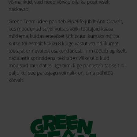
võimalikud, vaid need võivad olla ka positiivselt
nakkavad.
Green Teami idee pärineb Pipelife juhilt Anti Oravalt,
kes möödunud suvel kutsus kõiki töötajaid kaasa
mõtlema, kuidas ettevõtet jätkusuutlikumaks muuta.
Kutse tõi esmalt kokku 8 kõige vastutustundlikumat
töötajat erinevatest osakondadest. Tiim töötab agiilselt,
nädalaste sprintidena, tekitades väikeseid kuid
mõjusaid muudatusi. Iga tiimi liige panustab täpselt nii
palju kui see parasjagu võimalik on, oma põhitöö
kõrvalt.