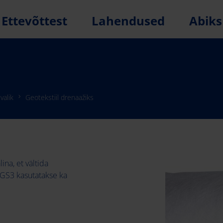
Ettevõttest
Lahendused
Abiks
valik
Geotekstiil drenaažiks
ina, et vältida
NGS3 kasutatakse ka