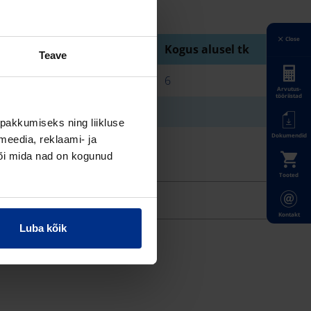
Close
Kogus kastis tk
Kogus alusel tk
Teave
6
Arvutus-
tööriistad
1
pakkumiseks ning liikluse
Dokumendid
meedia, reklaami- ja
1
või mida nad on kogunud
Tooted
Kontakt
Luba kõik