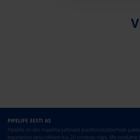
V
PIPELIFE EESTI AS
Pipelife on üks maailma juhtivaid plasttorusüsteemide pakku
tegutsedes täna rohkem kui 20 erinevas riigis. Me toodame 