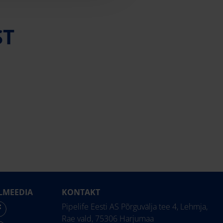
ST
LMEEDIA
KONTAKT
Pipelife Eesti AS Põrguvälja tee 4, Lehmja,
Rae vald, 75306 Harjumaa