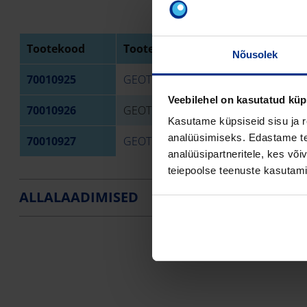
Tootekood
Toote nimi
Nõusolek
70010925
GEOTEKSTIIL DRENAAŽIKS 2M X 130M
Veebilehel on kasutatud küp
70010926
GEOTEKSTIIL DRENAAŽIKS 2M X 10M,
Kasutame küpsiseid sisu ja r
analüüsimiseks. Edastame tea
70010927
GEOTEKSTIIL DRENAAŽIKS 2M X 100M
analüüsipartneritele, kes võ
teiepoolse teenuste kasutami
ALLALAADIMISED