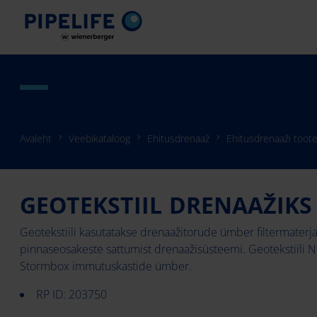
Avaleht
Veebikataloog
Ehitusdrenaaž
Ehitusdrenaaži toote
GEOTEKSTIIL DRENAAŽIKS
Geotekstiili kasutatakse drenaažitorude ümber filtermaterjal
pinnaseosakeste sattumist drenaažisüsteemi. Geotekstiili 
Stormbox immutuskastide ümber.
RP ID: 203750