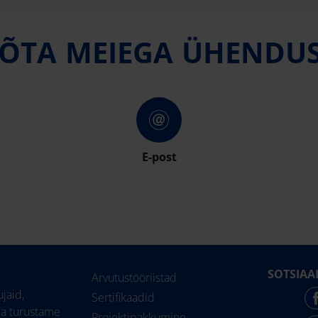
ÕTA MEIEGA ÜHENDU
E-post
SOTSIAA
Arvutustööriistad
jaid,
Sertifikaadid
ja turustame
Projektipakkumine