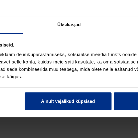
Pikkus
Laius
Materjal
Üksikasjad
, RST 3
130 m
2 m
Other
siseid.
 RST 2
10 m
2 m
Other
eklaamide isikupärastamiseks, sotsiaalse meedia funktsioonide 
vet selle kohta, kuidas meie saiti kasutate, ka oma sotsiaalse 
, RST 1
100 m
2 m
Other
ivad seda kombineerida muu teabega, mida olete neile esitanud 
se käigus.
Ainult vajalikud küpsised