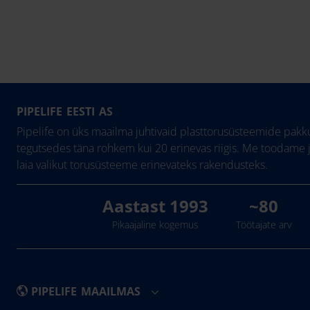
PIPELIFE EESTI AS
Pipelife on üks maailma juhtivaid plasttorusüsteemide pakku
tegutsedes täna rohkem kui 20 erinevas riigis. Me toodame 
laia valikut torusüsteeme erinevateks rakendusteks.
Aastast 1993
~80
Pikaajaline kogemus
Töötajate arv
PIPELIFE MAAILMAS