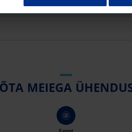
794
ÕTA MEIEGA ÜHENDU
E-post