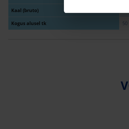
Kaal (bruto)
3,
Kogus alusel tk
50
V