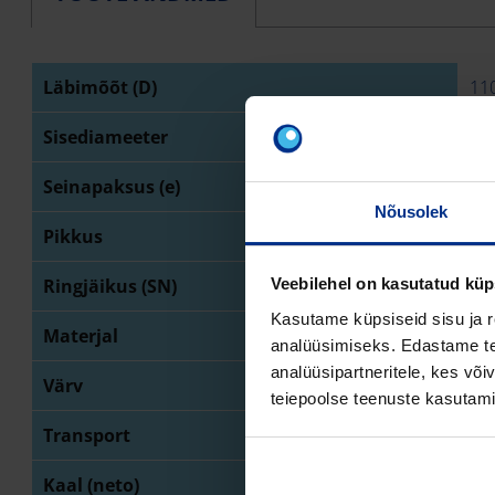
Läbimõõt (D)
11
Sisediameeter
98
Seinapaksus (e)
6 
Nõusolek
Pikkus
6 
Ringjäikus (SN)
SN
Veebilehel on kasutatud küp
Kasutame küpsiseid sisu ja r
Materjal
PE 
analüüsimiseks. Edastame tea
analüüsipartneritele, kes võ
Värv
mu
teiepoolse teenuste kasutami
Transport
latt
Kaal (neto)
3,