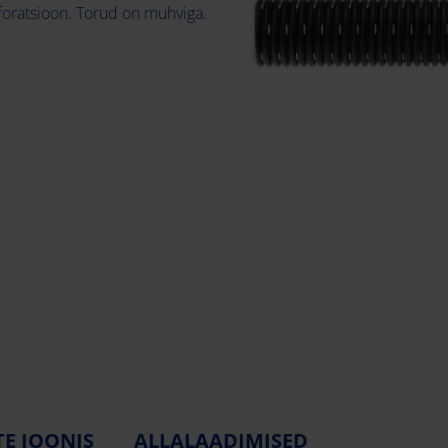
rforatsioon. Torud on muhviga.
E JOONIS
ALLALAADIMISED