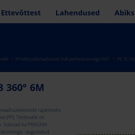
Ettevõttest
Lahendused
Abiks
valik
PP ehitusdrenaažitorud SN8 perforatsiooniga 360°
PE TS D
8 360° 6M
renaažisüsteemide rajamiseks.
t (PP). Tootevalik on
vi. Sobivad ka PRAGMA
ratsiooniga - augustatud