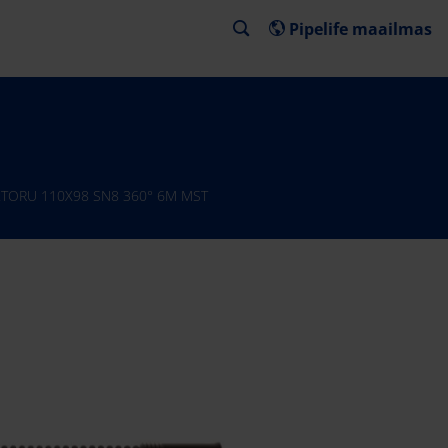
Pipelife maailmas
R.TORU 110X98 SN8 360° 6M MST