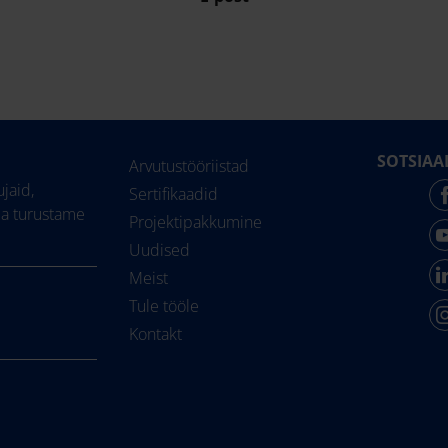
SOTSIAA
Arvutustööriistad
jaid,
Sertifikaadid
ja turustame
Projektipakkumine
Uudised
Meist
Tule tööle
Kontakt