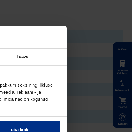
Close
Teave
Arvutus-
tööriistad
pakkumiseks ning liikluse
Dokumendid
meedia, reklaami- ja
või mida nad on kogunud
Tooted
Kontakt
Luba kõik