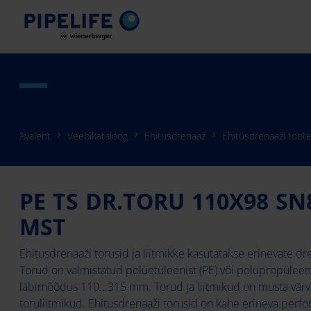
Avaleht
Veebikataloog
Ehitusdrenaaž
Ehitusdrenaaži toote
PE TS DR.TORU 110X98 SN
MST
Ehitusdrenaaži torusid ja liitmikke kasutatakse erinevate d
Torud on valmistatud polüetüleenist (PE) või polüpropüleenis
läbimõõdus 110...315 mm. Torud ja liitmikud on musta vär
toruliitmikud. Ehitusdrenaaži torusid on kahe erineva perfo