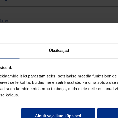
0 mm
 mm
mm
Üksikasjad
m
 8
siseid.
eklaamide isikupärastamiseks, sotsiaalse meedia funktsioonide 
(Polüetüleen)
vet selle kohta, kuidas meie saiti kasutate, ka oma sotsiaalse 
ivad seda kombineerida muu teabega, mida olete neile esitanud 
st
se käigus.
554
Ainult vajalikud küpsised