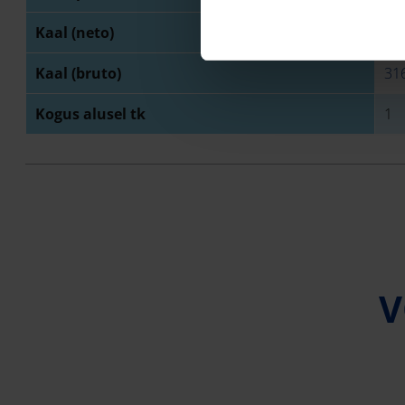
Kaal (neto)
31
Kaal (bruto)
31
Kogus alusel tk
1
V