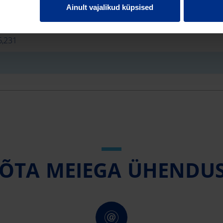
Ainult vajalikud küpsised
3,761
6,231
ÕTA MEIEGA ÜHENDU