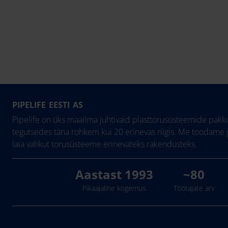
PIPELIFE EESTI AS
Pipelife on üks maailma juhtivaid plasttorusüsteemide pakku
tegutsedes täna rohkem kui 20 erinevas riigis. Me toodame 
laia valikut torusüsteeme erinevateks rakendusteks.
Aastast 1993
~80
Pikaajaline kogemus
Töötajate arv