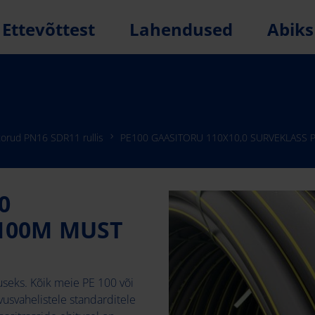
Ettevõttest
Lahendused
Abiks
torud PN16 SDR11 rullis
PE100 GAASITORU 110X10,0 SURVEKLASS 
0
 100M MUST
tuseks. Kõik meie PE 100 või
hvusvahelistele standarditele