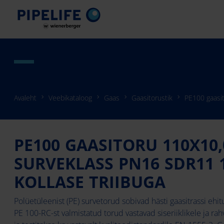
Avaleht
Veebikataloog
Gaas
Gaasitorustik
PE100 gaasi
PE100 GAASITORU 110X10,
SURVEKLASS PN16 SDR11
KOLLASE TRIIBUGA
Polüetüleenist (PE) survetorud sobivad hästi gaasitrassi ehi
PE 100-RC-st valmistatud torud vastavad siseriiklikele ja ra