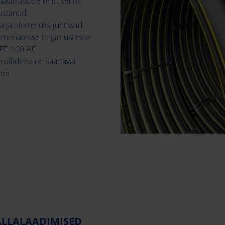
aasitrasside ehitusel on
ustanud
a ja oleme üks juhtivaid
rmimatesse tingimustesse
 PE 100-RC
rullidena on saadaval
mm.
ALLALAADIMISED