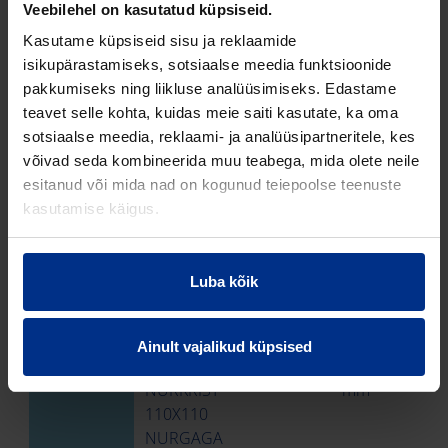
kinnitatuna hoone konstruktsiooni külge (kasutusala
Veebilehel on kasutatud küpsiseid.
kood „B“).
Kasutame küpsiseid sisu ja reklaamide
RP ID: 203131
isikupärastamiseks, sotsiaalse meedia funktsioonide
pakkumiseks ning liikluse analüüsimiseks. Edastame
teavet selle kohta, kuidas meie saiti kasutate, ka oma
sotsiaalse meedia, reklaami- ja analüüsipartneritele, kes
võivad seda kombineerida muu teabega, mida olete neile
esitanud või mida nad on kogunud teiepoolse teenuste
TOOTED
kasutamise käigus.
Tootekood
Toote
Läbimõõt
D1
Seinap
Luba kõik
nimi
(e)
Ainult vajalikud küpsised
70006979
PP-HT
110 mm
110
3,3 mm
NURKRIST
mm
110X110
NURGAGA