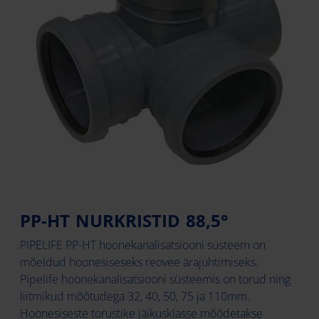
PP-HT NURKRISTID 88,5°
PIPELIFE PP-HT hoonekanalisatsiooni süsteem on
mõeldud hoonesiseseks reovee ärajuhtimiseks.
Pipelife hoonekanalisatsiooni süsteemis on torud ning
liitmikud mõõtudega 32, 40, 50, 75 ja 110mm.
Hoonesiseste torustike jäikusklasse mõõdetakse