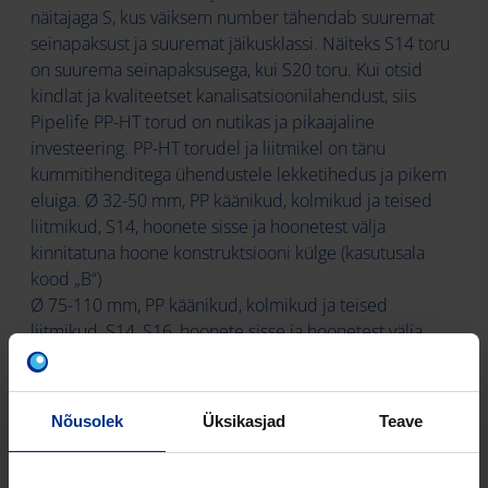
näitajaga S, kus väiksem number tähendab suuremat
seinapaksust ja suuremat jäikusklassi. Näiteks S14 toru
on suurema seinapaksusega, kui S20 toru. Kui otsid
kindlat ja kvaliteetset kanalisatsioonilahendust, siis
Pipelife PP-HT torud on nutikas ja pikaajaline
investeering. PP-HT torudel ja liitmikel on tänu
kummitihenditega ühendustele lekketihedus ja pikem
eluiga. Ø 32-50 mm, PP käänikud, kolmikud ja teised
liitmikud, S14, hoonete sisse ja hoonetest välja
kinnitatuna hoone konstruktsiooni külge (kasutusala
kood „B“)
Ø 75-110 mm, PP käänikud, kolmikud ja teised
liitmikud, S14, S16, hoonete sisse ja hoonetest välja
kinnitatuna hoone konstruktsiooni külge, lisaks maetuna
pinnasesse ning betoneerituna
(kasutusala kood „BD“).
Nõusolek
Üksikasjad
Teave
Ø 75-110 mm, PP käänikud, kolmikud ja teised
liitmikud, S20, hoonete sisse ja hoonetest välja