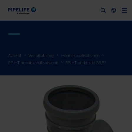
Avaleht
Veebikataloog
Hoonekanalisatsioon
PP-HT hoonekanalisatsioon
PP-HT nurkristid 88,5°