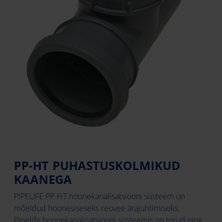
PP-HT PUHASTUSKOLMIKUD
KAANEGA
PIPELIFE PP-HT hoonekanalisatsiooni süsteem on
mõeldud hoonesiseseks reovee ärajuhtimiseks.
Pipelife hoonekanalisatsiooni süsteemis on torud ning