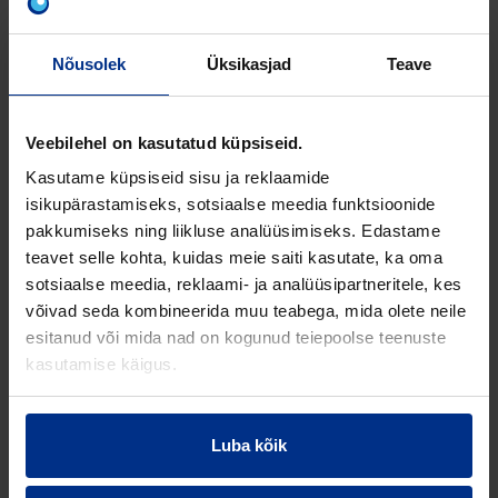
Ø 75-110 mm, PP käänikud, kolmikud ja teised
liitmikud, S20, hoonete sisse ja hoonetest välja
kinnitatuna hoone konstruktsiooni külge (kasutusala
Nõusolek
Üksikasjad
Teave
kood „B“).
RP ID: 203094
Veebilehel on kasutatud küpsiseid.
Kasutame küpsiseid sisu ja reklaamide
isikupärastamiseks, sotsiaalse meedia funktsioonide
pakkumiseks ning liikluse analüüsimiseks. Edastame
teavet selle kohta, kuidas meie saiti kasutate, ka oma
TOOTED
sotsiaalse meedia, reklaami- ja analüüsipartneritele, kes
võivad seda kombineerida muu teabega, mida olete neile
esitanud või mida nad on kogunud teiepoolse teenuste
Tootekood
Toote nimi
Läbimõõt
Sein
kasutamise käigus.
(e)
Luba kõik
3495200584
PP-HT
50 mm
1,8 
PUHASTUSKOLMIK