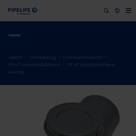
Avaleht
Veebikataloog
Hoonekanalisatsioon
PP-HT hoonekanalisatsioon
PP-HT puhastuskolmikud
kaanega