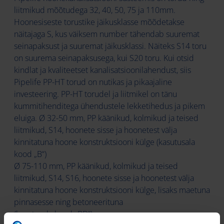
liitmikud mõõtudega 32, 40, 50, 75 ja 110mm.
Hoonesiseste torustike jäikusklasse mõõdetakse
näitajaga S, kus väiksem number tähendab suuremat
seinapaksust ja suuremat jäikusklassi. Näiteks S14 toru
on suurema seinapaksusega, kui S20 toru. Kui otsid
kindlat ja kvaliteetset kanalisatsioonilahendust, siis
Pipelife PP-HT torud on nutikas ja pikaajaline
investeering. PP-HT torudel ja liitmikel on tänu
kummitihenditega ühendustele lekketihedus ja pikem
eluiga. Ø 32-50 mm, PP käänikud, kolmikud ja teised
liitmikud, S14, hoonete sisse ja hoonetest välja
kinnitatuna hoone konstruktsiooni külge (kasutusala
kood „B“)
Ø 75-110 mm, PP käänikud, kolmikud ja teised
liitmikud, S14, S16, hoonete sisse ja hoonetest välja
kinnitatuna hoone konstruktsiooni külge, lisaks maetuna
pinnasesse ning betoneerituna
(kasutusala kood „BD“).