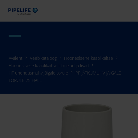
Avaleht
Veebikataloog
Hoonesisene kaablikaitse
Hoonesisese kaablikaitse liitmikud ja lisad
HF ühendusmuhv jäigale torule
PP JÄTKUMUHV JÄIGALE
TORULE 25 HALL