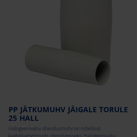
PP JÄTKUMUHV JÄIGALE TORULE
25 HALL
Halogeenivaba ühendusmuhv on mõeldud
kaablikaitsetorude ühendamiseks. Halogeenivaba