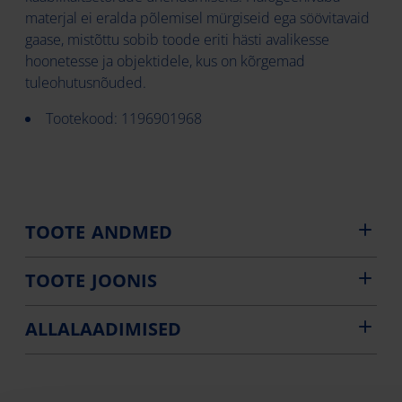
materjal ei eralda põlemisel mürgiseid ega söövitavaid
gaase, mistõttu sobib toode eriti hästi avalikesse
hoonetesse ja objektidele, kus on kõrgemad
tuleohutusnõuded.
Tootekood: 1196901968
TOOTE ANDMED
TOOTE JOONIS
ALLALAADIMISED