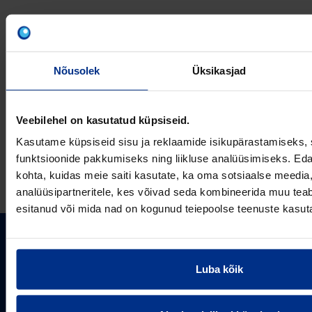
VÕTA MEIEGA
ÜHENDUST
Nõusolek
Üksikasjad
Veebilehel on kasutatud küpsiseid.
Kasutame küpsiseid sisu ja reklaamide isikupärastamiseks, 
E-post
funktsioonide pakkumiseks ning liikluse analüüsimiseks. Eda
kohta, kuidas meie saiti kasutate, ka oma sotsiaalse meedia,
analüüsipartneritele, kes võivad seda kombineerida muu teab
esitanud või mida nad on kogunud teiepoolse teenuste kasut
PIPELIFE EESTI AS
Luba kõik
Pipelife on üks maailma juhtivaid plasttorusüsteemide
pakkujaid, tegutsedes täna rohkem kui 20 erinevas riigis.
Arvutustööriistad
Me toodame ja turustame laia valikut torusüsteeme