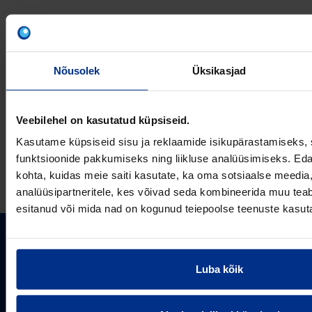
VÕTA MEIEGA
ÜHENDUST
Nõusolek
Üksikasjad
Veebilehel on kasutatud küpsiseid.
Kasutame küpsiseid sisu ja reklaamide isikupärastamiseks, 
E-post
funktsioonide pakkumiseks ning liikluse analüüsimiseks. Eda
kohta, kuidas meie saiti kasutate, ka oma sotsiaalse meedia,
analüüsipartneritele, kes võivad seda kombineerida muu teab
esitanud või mida nad on kogunud teiepoolse teenuste kasut
PIPELIFE EESTI AS
Luba kõik
Pipelife on üks maailma juhtivaid plasttorusüsteemide
pakkujaid, tegutsedes täna rohkem kui 20 erinevas riigis.
Arvutustööriistad
Me toodame ja turustame laia valikut torusüsteeme