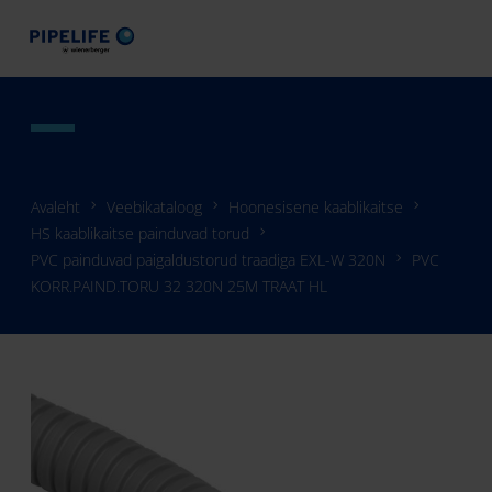
Avaleht
Veebikataloog
Hoonesisene kaablikaitse
HS kaablikaitse painduvad torud
PVC painduvad paigaldustorud traadiga EXL-W 320N
PVC
KORR.PAIND.TORU 32 320N 25M TRAAT HL