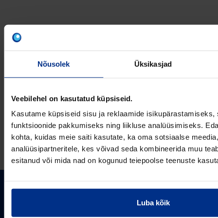
VÕTA MEIEGA
ÜHENDUST
Nõusolek
Üksikasjad
Veebilehel on kasutatud küpsiseid.
Kasutame küpsiseid sisu ja reklaamide isikupärastamiseks, 
funktsioonide pakkumiseks ning liikluse analüüsimiseks. Eda
E-post
kohta, kuidas meie saiti kasutate, ka oma sotsiaalse meedia,
analüüsipartneritele, kes võivad seda kombineerida muu teab
esitanud või mida nad on kogunud teiepoolse teenuste kasut
PIPELIFE EESTI AS
Luba kõik
Pipelife on üks maailma juhtivaid plasttorusüsteemide