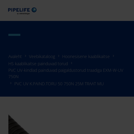
Avaleht
Veebikataloog
Hoonesisene kaablikaitse
HS kaablikaitse painduvad torud
PVC UV-kindlad painduvad paigaldustorud traadiga EXM-W-UV
750N
PVC UV K.PAIND.TORU 50 750N 25M TRAAT MU