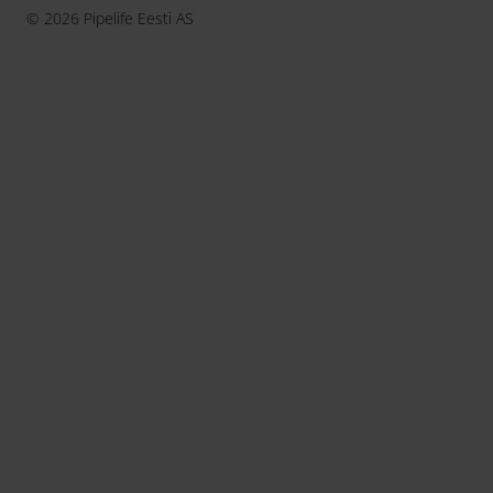
© 2026 Pipelife Eesti AS
Česká Republika
Danmark
Deutschland
Eesti
France
Hrvatska
Ireland
Latvija
Lietuva
Magyarország
Nederland
Norge
Österreich
Polska