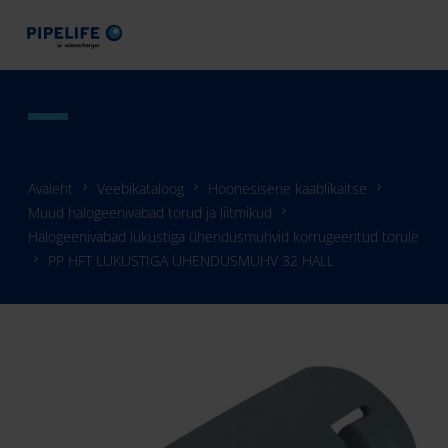
Avaleht
Veebikataloog
Hoonesisene kaablikaitse
Muud halogeenivabad torud ja liitmikud
Halogeenivabad lukustiga ühendusmuhvid korrugeeritud torule
PP HFT LUKUSTIGA ÜHENDUSMUHV 32 HALL