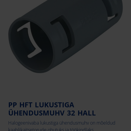
PP HFT LUKUSTIGA
ÜHENDUSMUHV 32 HALL
Halogeenivaba lukustiga ühendusmuhv on mõeldud
kaablikaitsetorude ohutuks ja töökindlaks