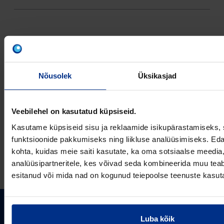
VÕTA MEIEGA
Nõusolek
Üksikasjad
ÜHENDUST
Veebilehel on kasutatud küpsiseid.
Kasutame küpsiseid sisu ja reklaamide isikupärastamiseks, 
funktsioonide pakkumiseks ning liikluse analüüsimiseks. Eda
E-post
kohta, kuidas meie saiti kasutate, ka oma sotsiaalse meedia,
analüüsipartneritele, kes võivad seda kombineerida muu teab
esitanud või mida nad on kogunud teiepoolse teenuste kasut
PIPELIFE EESTI AS
Luba kõik