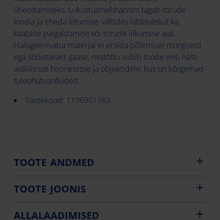
ühendamiseks. Lukustusmehhanism tagab torude
kindla ja tiheda liitumise, vältides lahtitulekut ka
kaablite paigaldamise või torude liikumise ajal.
Halogeenivaba materjal ei eralda põlemisel mürgiseid
ega söövitavaid gaase, mistõttu sobib toode eriti hästi
avalikesse hoonetesse ja objektidele, kus on kõrgemad
tuleohutusnõuded.
Tootekood: 1196901963
TOOTE ANDMED
TOOTE JOONIS
ALLALAADIMISED