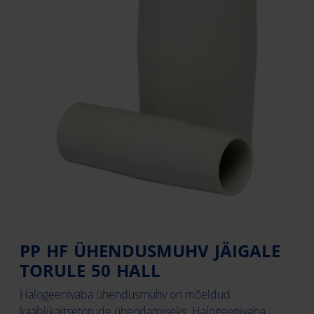
PP HF ÜHENDUSMUHV JÄIGALE
TORULE 50 HALL
Halogeenivaba ühendusmuhv on mõeldud
kaablikaitsetorude ühendamiseks. Halogeenivaba