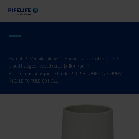
Avaleht
Veebikataloog
Hoonesisene kaablikaitse
Muud halogeenivabad torud ja liitmikud
HF ühendusmuhv jäigale torule
PP HF ÜHENDUSMUHV
JÄIGALE TORULE 50 HALL