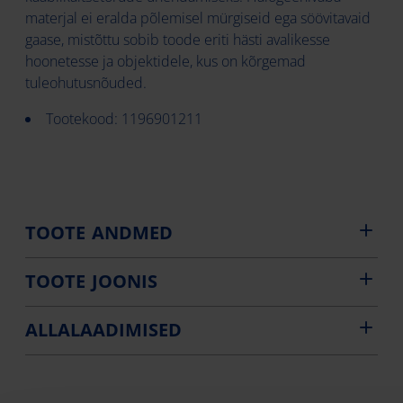
materjal ei eralda põlemisel mürgiseid ega söövitavaid
gaase, mistõttu sobib toode eriti hästi avalikesse
hoonetesse ja objektidele, kus on kõrgemad
tuleohutusnõuded.
Tootekood: 1196901211
TOOTE ANDMED
TOOTE JOONIS
ALLALAADIMISED