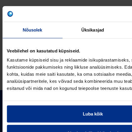
VÕTA MEIEGA
ÜHENDUST
Nõusolek
Üksikasjad
Veebilehel on kasutatud küpsiseid.
Kasutame küpsiseid sisu ja reklaamide isikupärastamiseks, 
E-post
funktsioonide pakkumiseks ning liikluse analüüsimiseks. Eda
kohta, kuidas meie saiti kasutate, ka oma sotsiaalse meedia,
analüüsipartneritele, kes võivad seda kombineerida muu teab
esitanud või mida nad on kogunud teiepoolse teenuste kasut
PIPELIFE EESTI AS
Luba kõik
Pipelife on üks maailma juhtivaid plasttorusüsteemide
pakkujaid, tegutsedes täna rohkem kui 20 erinevas riigis.
Arvutustööriistad
Me toodame ja turustame laia valikut torusüsteeme