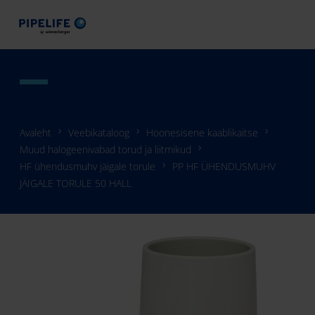
Avaleht
Veebikataloog
Hoonesisene kaablikaitse
Muud halogeenivabad torud ja liitmikud
HF ühendusmuhv jäigale torule
PP HF ÜHENDUSMUHV
JÄIGALE TORULE 50 HALL