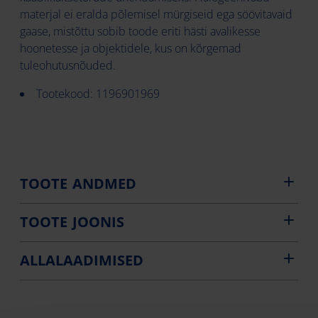
materjal ei eralda põlemisel mürgiseid ega söövitavaid
gaase, mistõttu sobib toode eriti hästi avalikesse
hoonetesse ja objektidele, kus on kõrgemad
tuleohutusnõuded.
Tootekood: 1196901969
TOOTE ANDMED
TOOTE JOONIS
ALLALAADIMISED