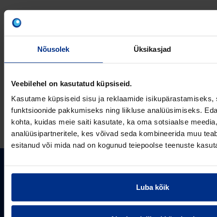
VÕTA MEIEGA
ÜHENDUST
Nõusolek
Üksikasjad
Veebilehel on kasutatud küpsiseid.
Kasutame küpsiseid sisu ja reklaamide isikupärastamiseks, 
E-post
funktsioonide pakkumiseks ning liikluse analüüsimiseks. Eda
kohta, kuidas meie saiti kasutate, ka oma sotsiaalse meedia,
analüüsipartneritele, kes võivad seda kombineerida muu teab
esitanud või mida nad on kogunud teiepoolse teenuste kasut
PIPELIFE EESTI AS
Luba kõik
Pipelife on üks maailma juhtivaid plasttorusüsteemide
pakkujaid, tegutsedes täna rohkem kui 20 erinevas riigis.
Arvutustööriistad
Me toodame ja turustame laia valikut torusüsteeme