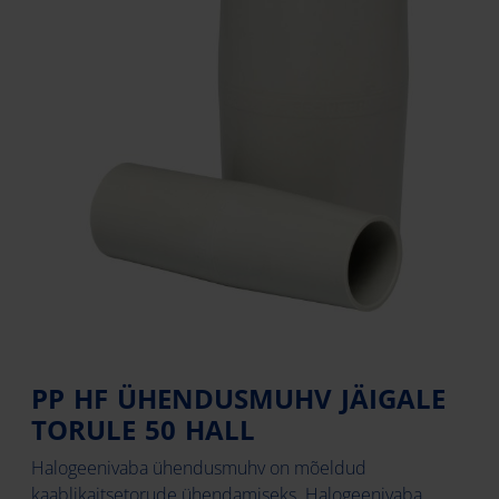
PP HF ÜHENDUSMUHV JÄIGALE
TORULE 50 HALL
Halogeenivaba ühendusmuhv on mõeldud
kaablikaitsetorude ühendamiseks. Halogeenivaba