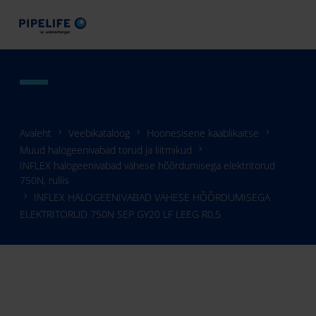
Avaleht
Veebikataloog
Hoonesisene kaablikaitse
Muud halogeenivabad torud ja liitmikud
INFLEX halogeenivabad vähese hõõrdumisega elektritorud
750N, rullis
INFLEX HALOGEENIVABAD VÄHESE HÕÕRDUMISEGA
ELEKTRITORUD 750N SEP GY20 LF LEEG R0,5