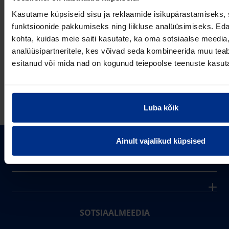
VÕTA MEIEGA
ÜHENDUST
Kasutame küpsiseid sisu ja reklaamide isikupärastamiseks, 
funktsioonide pakkumiseks ning liikluse analüüsimiseks. Eda
kohta, kuidas meie saiti kasutate, ka oma sotsiaalse meedia,
analüüsipartneritele, kes võivad seda kombineerida muu teab
esitanud või mida nad on kogunud teiepoolse teenuste kasut
E-post
Luba kõik
Ainult vajalikud küpsised
PIPELIFE EESTI AS
Pipelife on üks maailma juhtivaid plasttorusüsteemide
pakkujaid, tegutsedes täna rohkem kui 20 erinevas riigis.
Arvutustööriistad
Me toodame ja turustame laia valikut torusüsteeme
Sertifikaadid
erinevateks rakendusteks.
SOTSIAALMEEDIA
Projektipakkumine