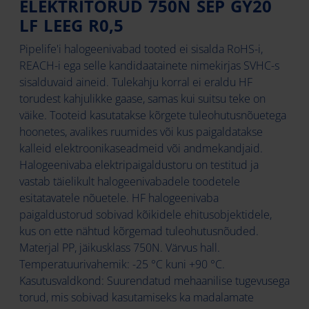
ELEKTRITORUD 750N SEP GY20
LF LEEG R0,5
Pipelife'i halogeenivabad tooted ei sisalda RoHS-i,
REACH-i ega selle kandidaatainete nimekirjas SVHC-s
sisalduvaid aineid. Tulekahju korral ei eraldu HF
torudest kahjulikke gaase, samas kui suitsu teke on
väike. Tooteid kasutatakse kõrgete tuleohutusnõuetega
hoonetes, avalikes ruumides või kus paigaldatakse
kalleid elektroonikaseadmeid või andmekandjaid.
Halogeenivaba elektripaigaldustoru on testitud ja
vastab täielikult halogeenivabadele toodetele
esitatavatele nõuetele. HF halogeenivaba
paigaldustorud sobivad kõikidele ehitusobjektidele,
kus on ette nähtud kõrgemad tuleohutusnõuded.
Materjal PP, jäikusklass 750N. Värvus hall.
Temperatuurivahemik: -25 °C kuni +90 °C.
Kasutusvaldkond: Suurendatud mehaanilise tugevusega
torud, mis sobivad kasutamiseks ka madalamate