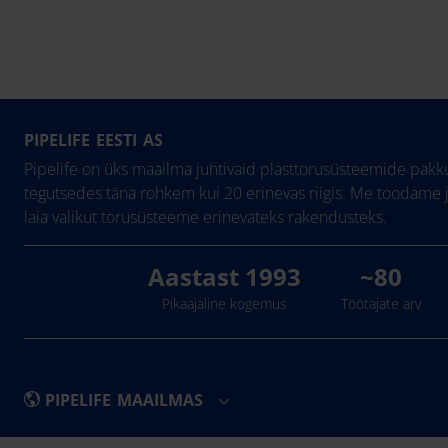
PIPELIFE EESTI AS
Pipelife on üks maailma juhtivaid plasttorusüsteemide pakku
tegutsedes täna rohkem kui 20 erinevas riigis. Me toodame 
laia valikut torusüsteeme erinevateks rakendusteks.
Aastast 1993
~80
Pikaajaline kogemus
Töötajate arv
PIPELIFE MAAILMAS