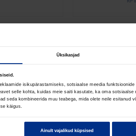
RP 
PAINDUVAD
U
 TRAADIGA
IN
K
Üksikasjad
 toru
Stab
siseid.
RP 
eklaamide isikupärastamiseks, sotsiaalse meedia funktsioonide 
vet selle kohta, kuidas meie saiti kasutate, ka oma sotsiaalse 
ivad seda kombineerida muu teabega, mida olete neile esitanud 
se käigus.
JÄIGAD
PV
ITORUD
IN
M
Ainult vajalikud küpsised