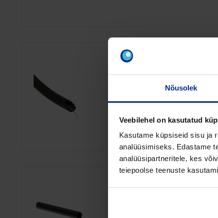
PVC UV-KINDLAD 
PAIGALDUSTORUD
EXM-W-UV 750N
Nõusolek
Universaalne UV-kindel painduv
Veebilehel on kasutatud küp
RP ID: 205713
Kasutame küpsiseid sisu ja r
analüüsimiseks. Edastame tea
analüüsipartneritele, kes võ
teiepoolse teenuste kasutami
PVC UV-KINDLAD 
INSTALLATSIOON
MUHVIGA 750N 3