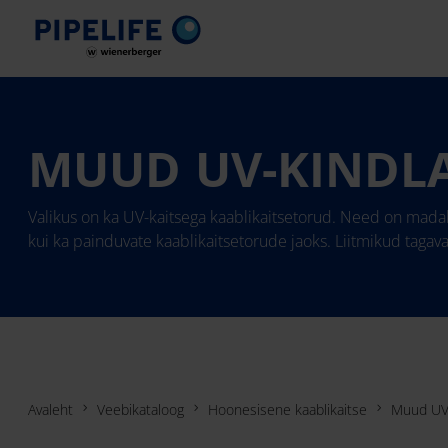
MUUD UV-KINDLA
Valikus on ka UV-kaitsega kaablikaitsetorud. Need on madal
kui ka painduvate kaablikaitsetorude jaoks.​ Liitmikud tag
Avaleht
Veebikataloog
Hoonesisene kaablikaitse
Muud UV-