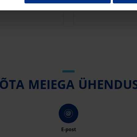
RP 
ÕTA MEIEGA ÜHENDU
E-post