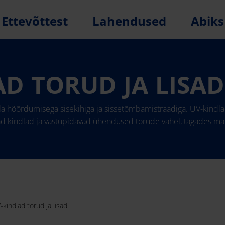
Ettevõttest
Lahendused
Abiks
D TORUD JA LISAD
a hõõrdumisega sisekihiga ja sissetõmbamistraadiga. UV-kindlad 
avad kindlad ja vastupidavad ühendused torude vahel, tagades m
kindlad torud ja lisad