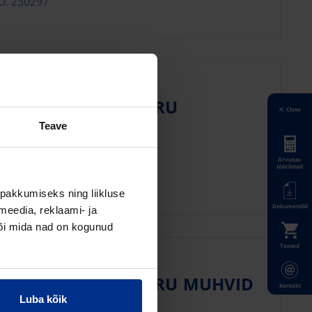
ID: 230297
V-KINDLAD
STALLATSIOONITORU
Close
LAMBRID
Teave
iilne paigaldus
Arvutus-
tööriistad
ID: 203227
pakkumiseks ning liikluse
Dokumendid
meedia, reklaami- ja
või mida nad on kogunud
Tooted
C UV-KINDLAD
STALLATSIOONITORU MUHVID
Kontakt
Luba kõik