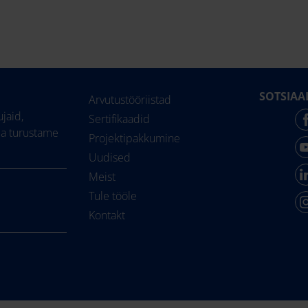
SOTSIAA
Arvutustööriistad
jaid,
Sertifikaadid
ja turustame
Projektipakkumine
Uudised
Meist
Tule tööle
Kontakt