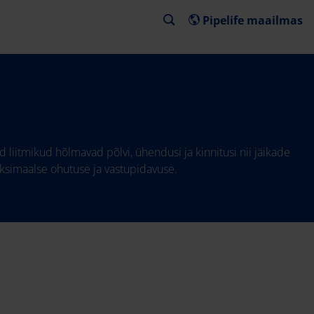
Pipelife maailmas
liitmikud hõlmavad põlvi, ühendusi ja kinnitusi nii jäikade
aksimaalse ohutuse ja vastupidavuse.