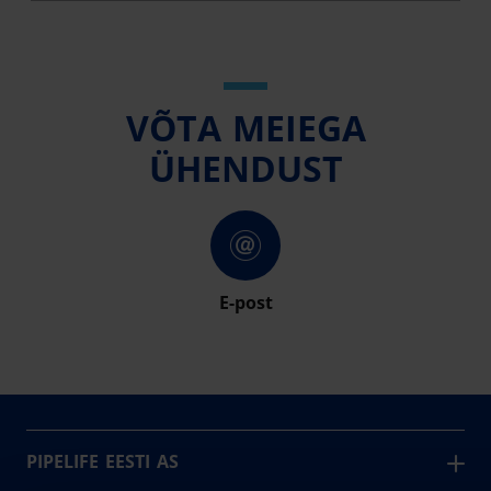
VÕTA MEIEGA
ÜHENDUST
E-post
PIPELIFE EESTI AS
Pipelife on üks maailma juhtivaid plasttorusüsteemide