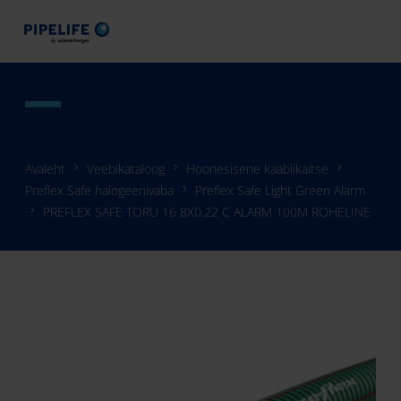
Avaleht
Veebikataloog
Hoonesisene kaablikaitse
Preflex Safe halogeenivaba
Preflex Safe Light Green Alarm
PREFLEX SAFE TORU 16 8X0,22 C ALARM 100M ROHELINE