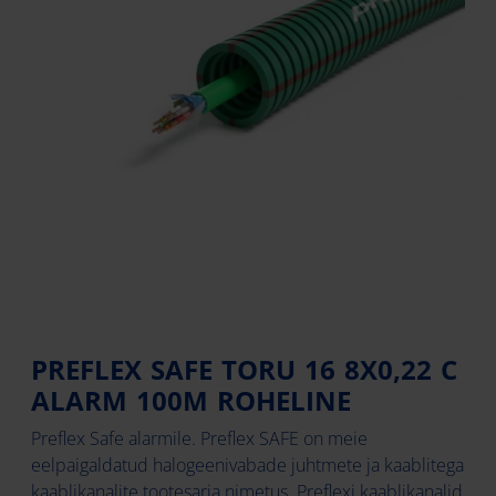
PREFLEX SAFE TORU 16 8X0,22 C
ALARM 100M ROHELINE
Preflex Safe alarmile. Preflex SAFE on meie
eelpaigaldatud halogeenivabade juhtmete ja kaablitega
kaablikanalite tootesarja nimetus. Preflexi kaablikanalid