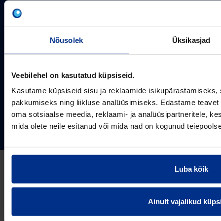
pakkujaid, tegutsedes täna rohkem kui 20 erinevas riigis.
Arvutustööriistad
Me toodame ja turustame laia valikut torusüsteeme
Sertifikaadid
erinevateks rakendusteks.
SOTSIAALMEEDIA
Nõusolek
Üksikasjad
Projektipakkumine
Aastast 1993
Uudised
Pikaajaline kogemus
Meist
Veebilehel on kasutatud küpsiseid.
~80
Tule tööle
Töötajate arv
Kasutame küpsiseid sisu ja reklaamide isikupärastamiseks, 
Kontakt
KONTAKT
pakkumiseks ning liikluse analüüsimiseks. Edastame teavet s
oma sotsiaalse meedia, reklaami- ja analüüsipartneritele, 
Pipelife Eesti AS Põrguvälja tee 4, Lehmja, Rae vald,
mida olete neile esitanud või mida nad on kogunud teiepools
75306 Harjumaa
PIPELIFE MAAILMAS
pipelife@pipelife.ee
E-mail
België - Nederlands
Luba kõik
Belgique - Français
Bosna i Hercegovina
Privaatsusteavitus
Küpsiste info
Imprint / disclaimer
Ainult vajalikud küps
България
© 2026 Pipelife Eesti AS