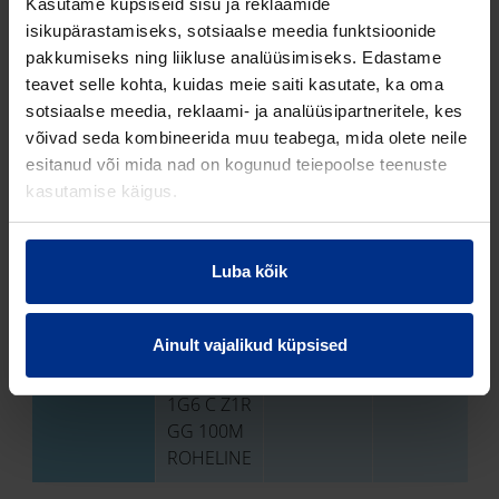
Kasutame küpsiseid sisu ja reklaamide
isikupärastamiseks, sotsiaalse meedia funktsioonide
pakkumiseks ning liikluse analüüsimiseks. Edastame
Tootekood
Toote
Läbimõõt
Sisediameet
teavet selle kohta, kuidas meie saiti kasutate, ka oma
nimi
sotsiaalse meedia, reklaami- ja analüüsipartneritele, kes
võivad seda kombineerida muu teabega, mida olete neile
esitanud või mida nad on kogunud teiepoolse teenuste
1234001806
PREFLEX
16 mm
10,6 mm
kasutamise käigus.
SAFE 16
1G6 GG D
Z1K 100M
ROHELINE
Luba kõik
1234002514
PREFLEX
16 mm
10,6 mm
Ainult vajalikud küpsised
SAFE
TORU 16
1G6 C Z1R
GG 100M
ROHELINE