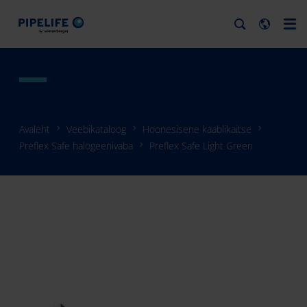
Avaleht
Veebikataloog
Hoonesisene kaablikaitse
Preflex Safe halogeenivaba
Preflex Safe Light Green