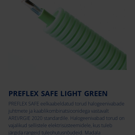
PREFLEX SAFE LIGHT GREEN
PREFLEX SAFE eelkaabeldatud torud halogeenivabade
juhtmete ja kaablikombinatsioonidega vastavalt
AREI/RGIE 2020 standardile. Halogeenivabad torud on
vajalikud sellistele elektrisüsteemidele, kus tuleb
järgida rangeid tuleohutusnõudeid. Madala