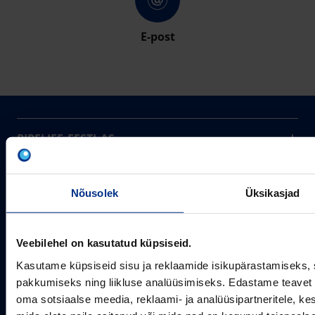
E-post
PIPELIFE EESTI AS
Pipelife on üks maailma juhtivaid plasttorusüsteemide
pakkujaid, tegutsedes täna rohkem kui 20 erinevas riigis.
Arvutustööriistad
Me toodame ja turustame laia valikut torusüsteeme
Nõusolek
Üksikasjad
Sertifikaadid
erinevateks rakendusteks.
SOTSIAALMEEDIA
Projektipakkumine
Veebilehel on kasutatud küpsiseid.
Aastast 1993
Uudised
Pikaajaline kogemus
Meist
Kasutame küpsiseid sisu ja reklaamide isikupärastamiseks, 
~80
pakkumiseks ning liikluse analüüsimiseks. Edastame teavet s
Tule tööle
Töötajate arv
oma sotsiaalse meedia, reklaami- ja analüüsipartneritele, 
Kontakt
KONTAKT