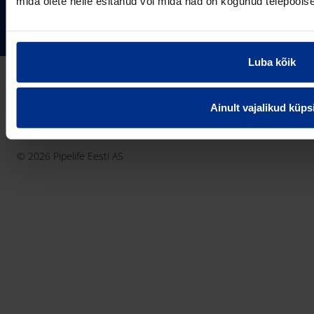
mida olete neile esitanud või mida nad on kogunud teiepools
Pipelife Eesti AS Põrguvälja tee 4, Lehmja, Rae vald,
75306 Harjumaa
PIPELIFE MAAILMAS
pipelife@pipelife.ee
Luba kõik
E-mail
België - Nederlands
Belgique - Français
Ainult vajalikud küps
Bosna i Hercegovina
Privaatsusteavitus
Küpsiste info
Imprint / disclaimer
България
© 2026 Pipelife Eesti AS
Česká Republika
Danmark
Deutschland
Eesti
France
Hrvatska
Ireland