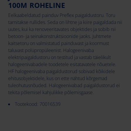
100M ROHELINE
Eelkaabeldatud painduv Preflex paigaldustoru. Toru
tarnitakse rullides. Seda on lihtne ja kiire paigaldada nii
uutes, kui ka renoveeritavates objektides ja sobib nii
betoon- ja seinakonstruktsioonide jaoks. Juhtmete
kaitsetoru on valmistatud painduvast ja koormust
taluvast polüpropüleenist. Halogeenivaba
elektripaigaldustoru on testitud ja vastab täielikult
halogeenivabadele toodetele esitatavatele nõuetele.
HF halogeenivaba paigaldustorud sobivad kõikidele
ehitusobjektidele, kus on ette nähtud kõrgemad
tuleohutusnõuded. Halogeenivabad paigaldustorud ei
tekita põlemisel kahjulikke põlemisgaase.
Tootekood: 70016539