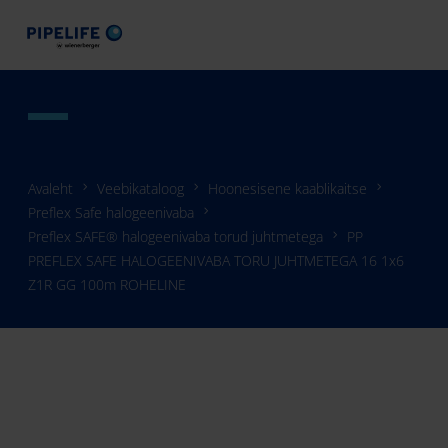
Avaleht
Veebikataloog
Hoonesisene kaablikaitse
Preflex Safe halogeenivaba
Preflex SAFE® halogeenivaba torud juhtmetega
PP
PREFLEX SAFE HALOGEENIVABA TORU JUHTMETEGA 16 1x6
Z1R GG 100m ROHELINE