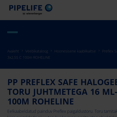
Avaleht
Veebikataloog
Hoonesisene kaablikaitse
Preflex 
3x2,5S C 100m ROHELINE
PP PREFLEX SAFE HALOGE
TORU JUHTMETEGA 16 ML-
100M ROHELINE
Eelkaabeldatud painduv Preflex paigaldustoru. Toru tarnitaks