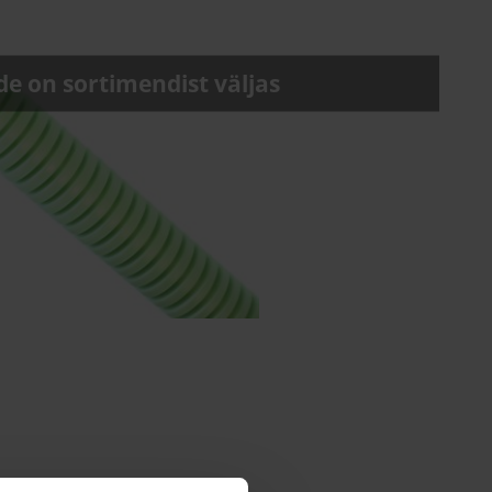
e on sortimendist väljas