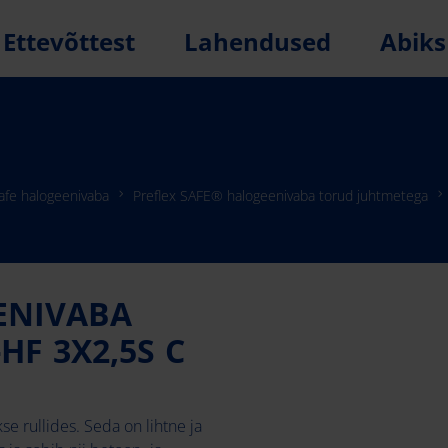
Ettevõttest
Lahendused
Abiks
Safe halogeenivaba
Preflex SAFE® halogeenivaba torud juhtmetega
ENIVABA
HF 3X2,5S C
e rullides. Seda on lihtne ja