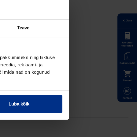
Close
Teave
Arvutus-
tööriistad
pakkumiseks ning liikluse
Dokumendid
meedia, reklaami- ja
või mida nad on kogunud
Tooted
Kontakt
Luba kõik