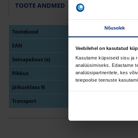
LOGISTIKA
TOOT
TOOTE ANDMED
Nõusolek
Tootekood
70013903
EAN
9010459293763
Veebilehel on kasutatud küp
Kasutame küpsiseid sisu ja r
Seinapaksus (e)
2,7 mm
analüüsimiseks. Edastame tea
Pikkus
100 m
analüüsipartneritele, kes võ
teiepoolse teenuste kasutami
Jäikusklass N
750 N
Transport
rull