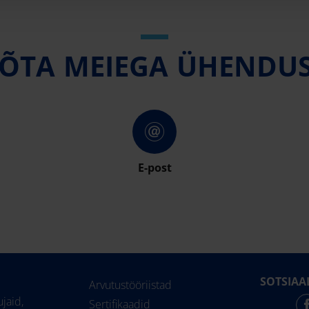
ÕTA MEIEGA ÜHENDU
E-post
SOTSIAA
Arvutustööriistad
jaid,
Sertifikaadid