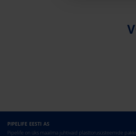
V
PIPELIFE EESTI AS
Pipelife on üks maailma juhtivaid plasttorusüsteemide pakku