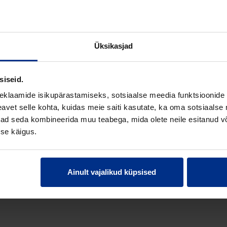
E JOONIS
ALLALAADIMISED
Üksikasjad
siseid.
eklaamide isikupärastamiseks, sotsiaalse meedia funktsioonide 
vet selle kohta, kuidas meie saiti kasutate, ka oma sotsiaalse 
ivad seda kombineerida muu teabega, mida olete neile esitanud 
se käigus.
Ainult vajalikud küpsised