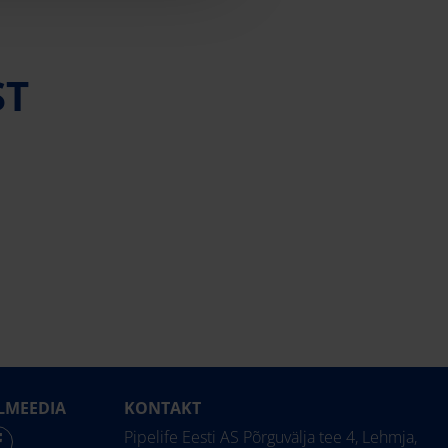
ST
LMEEDIA
KONTAKT
Pipelife Eesti AS Põrguvälja tee 4, Lehmja,