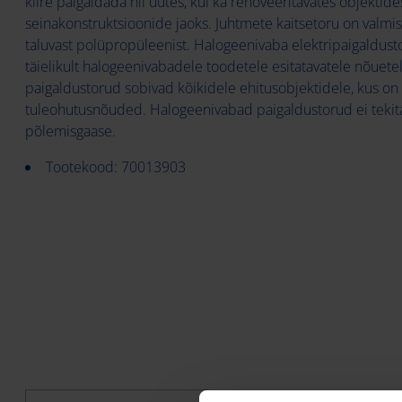
kiire paigaldada nii uutes, kui ka renoveeritavates objektides
seinakonstruktsioonide jaoks. Juhtmete kaitsetoru on valmi
taluvast polüpropüleenist. Halogeenivaba elektripaigaldusto
täielikult halogeenivabadele toodetele esitatavatele nõuet
paigaldustorud sobivad kõikidele ehitusobjektidele, kus o
tuleohutusnõuded. Halogeenivabad paigaldustorud ei tekita
põlemisgaase.
Tootekood: 70013903