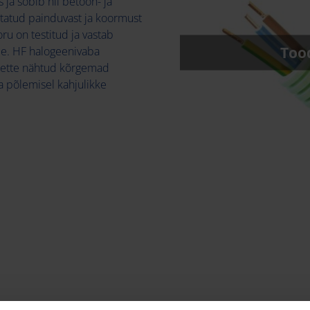
 ja sobib nii betoon- ja
statud painduvast ja koormust
ru on testitud ja vastab
Tood
ele. HF halogeenivaba
n ette nähtud kõrgemad
 põlemisel kahjulikke