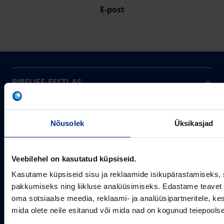
E-post
PIPELIFE EESTI AS
Pipelife on üks maailma juhtivaid plasttorusüsteemide
pakkujaid, tegutsedes täna rohkem kui 20 erinevas riigis.
Arvutustööriistad
Me toodame ja turustame laia valikut torusüsteeme
Nõusolek
Üksikasjad
Sertifikaadid
erinevateks rakendusteks.
SOTSIAALMEEDIA
Projektipakkumine
Aastast 1993
Uudised
Veebilehel on kasutatud küpsiseid.
Pikaajaline kogemus
Meist
Kasutame küpsiseid sisu ja reklaamide isikupärastamiseks, 
~80
Tule tööle
Töötajate arv
pakkumiseks ning liikluse analüüsimiseks. Edastame teavet s
oma sotsiaalse meedia, reklaami- ja analüüsipartneritele, 
Kontakt
KONTAKT
mida olete neile esitanud või mida nad on kogunud teiepools
Pipelife Eesti AS Põrguvälja tee 4, Lehmja, Rae vald,