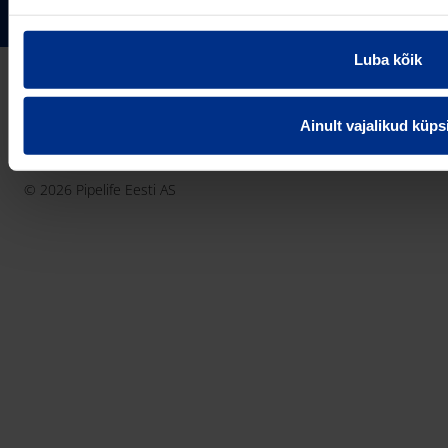
75306 Harjumaa
PIPELIFE MAAILMAS
pipelife@pipelife.ee
Luba kõik
E-mail
België - Nederlands
Belgique - Français
Ainult vajalikud küps
Bosna i Hercegovina
Privaatsusteavitus
Küpsiste info
Imprint / disclaimer
България
© 2026 Pipelife Eesti AS
Česká Republika
Danmark
Deutschland
Eesti
France
Hrvatska
Ireland
Latvija