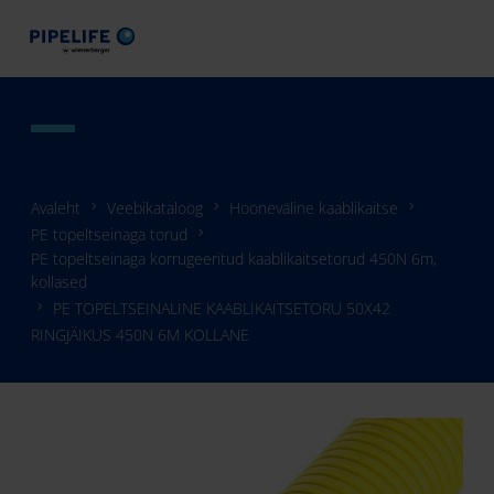
Avaleht
Veebikataloog
Hooneväline kaablikaitse
PE topeltseinaga torud
PE topeltseinaga korrugeeritud kaablikaitsetorud 450N 6m,
kollased
PE TOPELTSEINALINE KAABLIKAITSETORU 50X42
RINGJÄIKUS 450N 6M KOLLANE