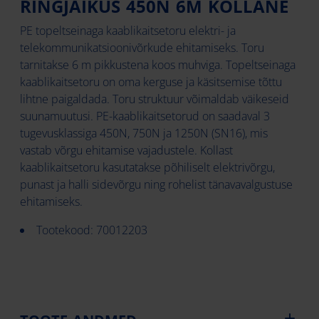
RINGJÄIKUS 450N 6M KOLLANE
PE topeltseinaga kaablikaitsetoru elektri- ja
telekommunikatsioonivõrkude ehitamiseks. Toru
tarnitakse 6 m pikkustena koos muhviga. Topeltseinaga
kaablikaitsetoru on oma kerguse ja käsitsemise tõttu
lihtne paigaldada. Toru struktuur võimaldab väikeseid
suunamuutusi. PE-kaablikaitsetorud on saadaval 3
tugevusklassiga 450N, 750N ja 1250N (SN16), mis
vastab võrgu ehitamise vajadustele. Kollast
kaablikaitsetoru kasutatakse põhiliselt elektrivõrgu,
punast ja halli sidevõrgu ning rohelist tänavavalgustuse
ehitamiseks.
Tootekood: 70012203