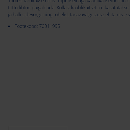
Tooted tarnitakse rullis. Topeltseinaga kaablikaitsetoru on 
tõttu lihtne paigaldada. Kollast kaablikaitsetoru kasutatakse 
ja halli sidevõrgu ning rohelist tänavavalgustuse ehitamiseks
Tootekood: 70011995