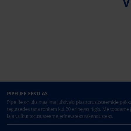
V
PIPELIFE EESTI AS
Pipelife on üks maailma juhtivaid plasttorusüsteemide pakku
tegutsedes täna rohkem kui 20 erinevas riigis. Me toodame 
laia valikut torusüsteeme erinevateks rakendusteks.