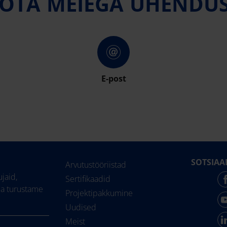
ÕTA MEIEGA ÜHENDU
E-post
SOTSIAA
Arvutustööriistad
jaid,
Sertifikaadid
ja turustame
Projektipakkumine
Uudised
Meist