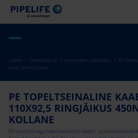
Avaleht
Veebikataloog
Hooneväline kaablikaitse
PE topelt
450N 50M KOLLANE
PE TOPELTSEINALINE KAA
110X92,5 RINGJÄIKUS 450
KOLLANE
PE topeltseinaga kaablikaitsetoru elektri- ja telekommunik