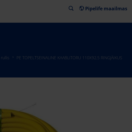
Pipelife maailmas
rullis
PE TOPELTSEINALINE KAABLITORU 110X92,5 RINGJÄIKUS