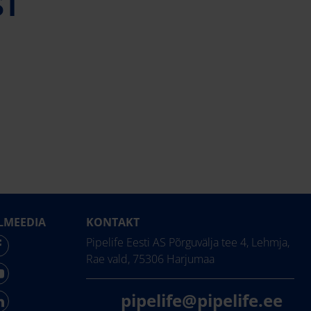
ST
LMEEDIA
KONTAKT
Pipelife Eesti AS Põrguvälja tee 4, Lehmja,
Rae vald, 75306 Harjumaa
pipelife@pipelife.ee