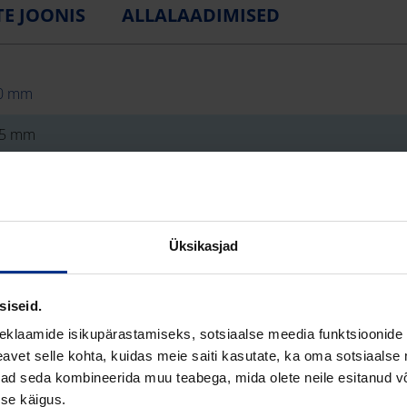
E JOONIS
ALLALAADIMISED
0 mm
,5 mm
8 mm
 m
Üksikasjad
0 N
siseid.
eklaamide isikupärastamiseks, sotsiaalse meedia funktsioonide 
(Polüetüleen)
vet selle kohta, kuidas meie saiti kasutate, ka oma sotsiaalse 
lane
ivad seda kombineerida muu teabega, mida olete neile esitanud 
se käigus.