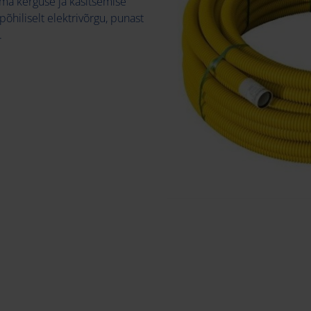
oma kerguse ja käsitsemise
põhiliselt elektrivõrgu, punast
.