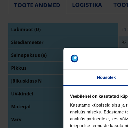
LOGISTIKA
TOOT
TOOTE ANDMED
Läbimõõt (D)
11
Sisediameeter
92
Seinapaksus (e)
8,
Pikkus
50
Nõusolek
Jäikusklass N
45
UV-kindel
ei
Veebilehel on kasutatud küp
Kasutame küpsiseid sisu ja r
Materjal
PE 
analüüsimiseks. Edastame tea
Värv
kol
analüüsipartneritele, kes võ
teiepoolse teenuste kasutami