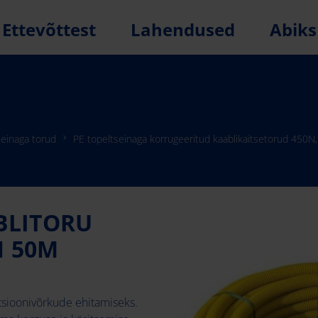
Ettevõttest
Lahendused
Abiks
seinaga torud
PE topeltseinaga korrugeeritud kaablikaitsetorud 450N, 
BLITORU
N 50M
atsioonivõrkude ehitamiseks.