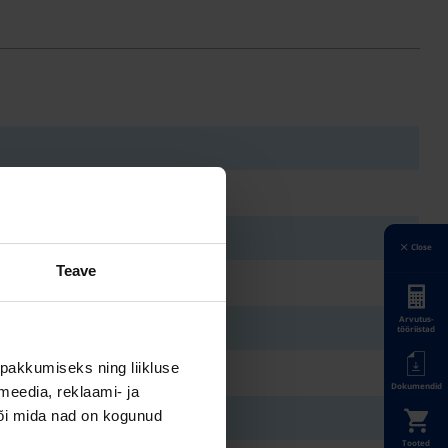
Close
Teave
Arvutus-
tööriistad
pakkumiseks ning liikluse
Dokumendid
meedia, reklaami- ja
või mida nad on kogunud
Tooted