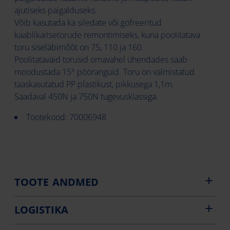
ajutiseks paigalduseks.
Võib kasutada ka siledate või gofreeritud
kaablikaitsetorude remontimiseks, kuna poolitatava
toru siseläbimõõt on 75, 110 ja 160.
Poolitatavaid torusid omavahel ühendades saab
moodustada 15° pööranguid. Toru on valmistatud
taaskasutatud PP plastikust, pikkusega 1,1m.
Saadaval 450N ja 750N tugevusklassiga.
Tootekood: 70006948
TOOTE ANDMED
LOGISTIKA