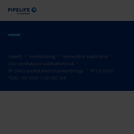
Avaleht
Veebikataloog
Hooneväline kaablikaitse
Divio poolitatavad kaablikaitsetorud
PP DIVIO poolitatavad torud klambritega
PP UV DIVIO
TORU 160 450N 1,1M SRS M/P