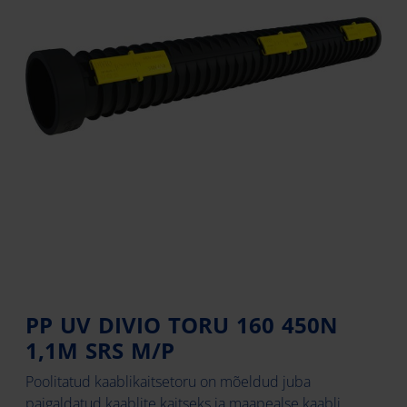
PP UV DIVIO TORU 160 450N
1,1M SRS M/P
Poolitatud kaablikaitsetoru on mõeldud juba
paigaldatud kaablite kaitseks ja maapealse kaabli