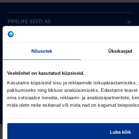
PIPELIFE EESTI AS
Pipelife on üks maailma juhtivaid plasttorusüsteemide
pakkujaid, tegutsedes täna rohkem kui 20 erinevas riigis.
Arvutustööriistad
Me toodame ja turustame laia valikut torusüsteeme
Sertifikaadid
Nõusolek
Üksikasjad
erinevateks rakendusteks.
SOTSIAALMEEDIA
Projektipakkumine
Aastast 1993
Uudised
Pikaajaline kogemus
Veebilehel on kasutatud küpsiseid.
Meist
Kasutame küpsiseid sisu ja reklaamide isikupärastamiseks, 
~80
Tule tööle
Töötajate arv
pakkumiseks ning liikluse analüüsimiseks. Edastame teavet s
Kontakt
KONTAKT
oma sotsiaalse meedia, reklaami- ja analüüsipartneritele, 
Pipelife Eesti AS Põrguvälja tee 4, Lehmja, Rae vald,
mida olete neile esitanud või mida nad on kogunud teiepools
75306 Harjumaa
PIPELIFE MAAILMAS
pipelife@pipelife.ee
E-mail
België - Nederlands
Luba kõik