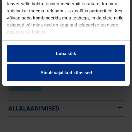
160/240 VALGE
teavet selle kohta, kuidas meie saiti kasutate, ka oma
sotsiaalse meedia, reklaami- ja analüüsipartneritele, kes
70013657
PP
50 mm
võivad seda kombineerida muu teabega, mida olete neile
LÄBIVIIGUHÜLSS
esitanud või mida nad on kogunud teiepoolse teenuste
50 HALL
kasutamise käigus.
70013658
PE
100 mm
LÄBIVIIGUHÜLSS
Luba kõik
100 MUST
70016387
PP
S16
Ainult vajalikud küpsised
LÄBIVIIGUHÜLSS
75 HALL
ALLALAADIMISED