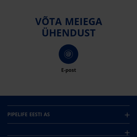
VÕTA MEIEGA
ÜHENDUST
E-post
PIPELIFE EESTI AS
Pipelife on üks maailma juhtivaid plasttorusüsteemide
pakkujaid, tegutsedes täna rohkem kui 20 erinevas riigis.
Arvutustööriistad