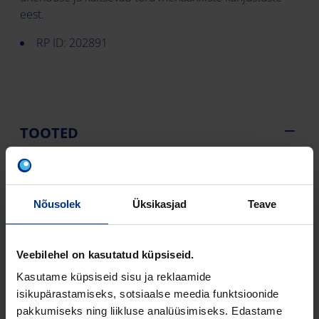
eest.
RP ID: 202891
TOOTED
Tootekood
Toote nimi
Läbimõõt
Jäikus
Nõusolek
Üksikasjad
Teave
S
Veebilehel on kasutatud küpsiseid.
3495200415
LÄBIVIIGUHÜLSS
110 mm
110/240 VALGE
Kasutame küpsiseid sisu ja reklaamide
isikupärastamiseks, sotsiaalse meedia funktsioonide
3495200416
LÄBIVIIGUHÜLSS
160 mm
pakkumiseks ning liikluse analüüsimiseks. Edastame