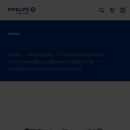
Avaleht
Veebikataloog
Hooneväline kaablikaitse
PE, PP hoonevälise kaablikaitse liitmikud ja lisad
Läbiviiguhülsid betoonseinale ja –kaevule