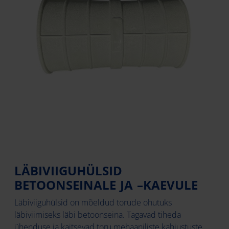
LÄBIVIIGUHÜLSID
BETOONSEINALE JA –KAEVULE
Läbiviiguhülsid on mõeldud torude ohutuks
läbiviimiseks läbi betoonseina. Tagavad tiheda
ühenduse ja kaitsevad toru mehaaniliste kahjustuste