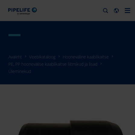
Avaleht
Veebikataloog
Hooneväline kaablikaitse
PE, PP hoonevälise kaablikaitse liitmikud ja lisad
Üleminekud