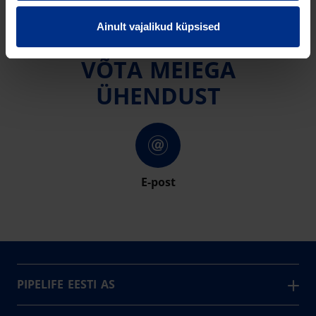
Ainult vajalikud küpsised
VÕTA MEIEGA
ÜHENDUST
E-post
PIPELIFE EESTI AS
Pipelife on üks maailma juhtivaid plasttorusüsteemide