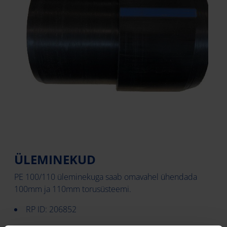
ÜLEMINEKUD
PE 100/110 üleminekuga saab omavahel ühendada
100mm ja 110mm torusüsteemi.
RP ID: 206852