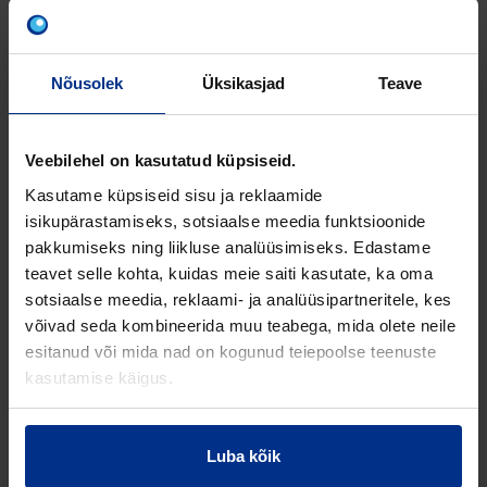
Nõusolek
Üksikasjad
Teave
TOOTED
Veebilehel on kasutatud küpsiseid.
Tootekood
Toote
Läbimõõt
D1
Värv
Kasutame küpsiseid sisu ja reklaamide
nimi
isikupärastamiseks, sotsiaalse meedia funktsioonide
pakkumiseks ning liikluse analüüsimiseks. Edastame
teavet selle kohta, kuidas meie saiti kasutate, ka oma
70010931
PE
100 mm
110
must
sotsiaalse meedia, reklaami- ja analüüsipartneritele, kes
ÜLEMINEK
mm
võivad seda kombineerida muu teabega, mida olete neile
100-110
esitanud või mida nad on kogunud teiepoolse teenuste
kasutamise käigus.
ALLALAADIMISED
Luba kõik