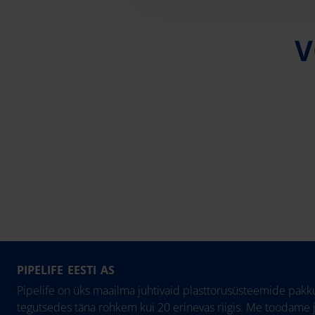
V
PIPELIFE EESTI AS
Pipelife on üks maailma juhtivaid plasttorusüsteemide pakku
tegutsedes täna rohkem kui 20 erinevas riigis. Me toodame 