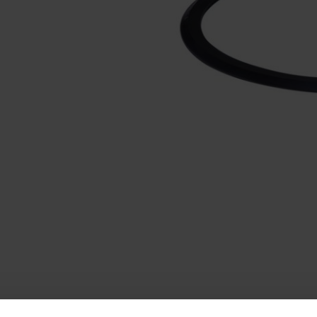
E JOONIS
ALLALAADIMISED