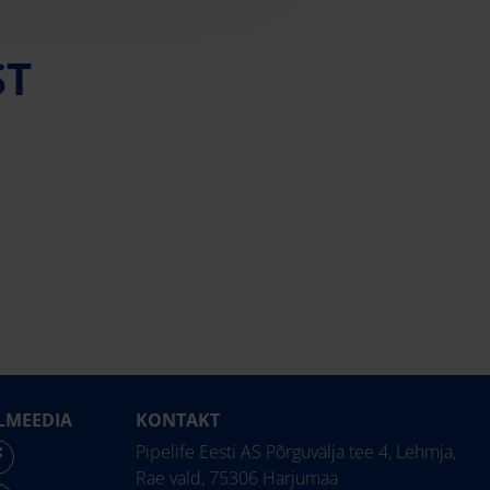
ST
LMEEDIA
KONTAKT
Pipelife Eesti AS Põrguvälja tee 4, Lehmja,
Rae vald, 75306 Harjumaa