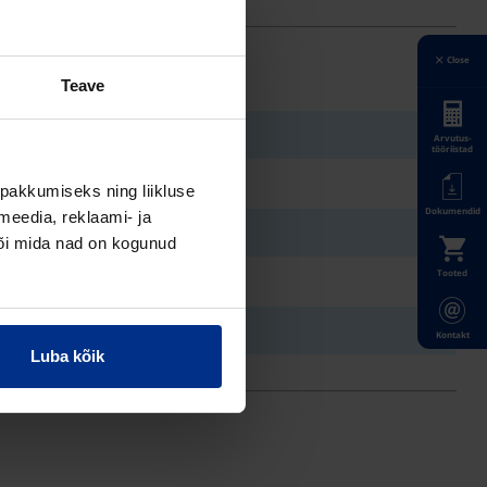
Close
Teave
Arvutus-
tööriistad
pakkumiseks ning liikluse
Dokumendid
meedia, reklaami- ja
või mida nad on kogunud
Tooted
Kontakt
Luba kõik