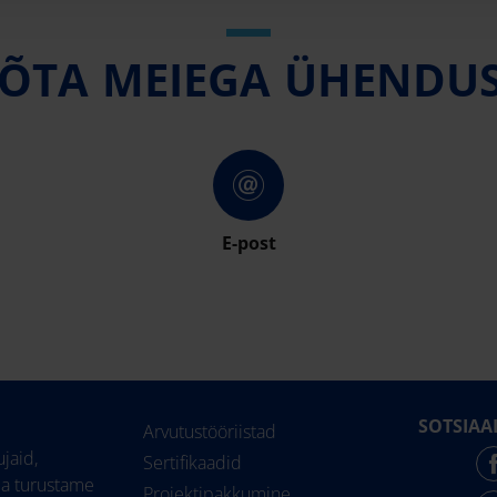
ÕTA MEIEGA ÜHENDU
E-post
SOTSIAA
Arvutustööriistad
jaid,
Sertifikaadid
ja turustame
Projektipakkumine