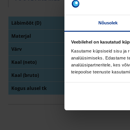
Läbimõõt (D)
11
Nõusolek
Materjal
Mu
Veebilehel on kasutatud küp
Värv
mu
Kasutame küpsiseid sisu ja r
analüüsimiseks. Edastame tea
Kaal (neto)
0,
analüüsipartneritele, kes võ
teiepoolse teenuste kasutami
Kaal (bruto)
0,
Kogus alusel tk
55