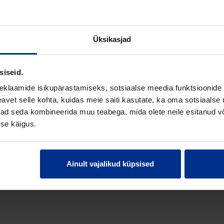
0 mm
Üksikasjad
u
siseid.
st
eklaamide isikupärastamiseks, sotsiaalse meedia funktsioonide 
vet selle kohta, kuidas meie saiti kasutate, ka oma sotsiaalse 
021
ivad seda kombineerida muu teabega, mida olete neile esitanud 
se käigus.
021
00
Ainult vajalikud küpsised