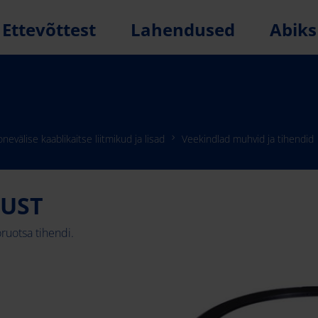
Ettevõttest
Lahendused
Abiks
nevälise kaablikaitse liitmikud ja lisad
Veekindlad muhvid ja tihendid
MUST
uotsa tihendi.