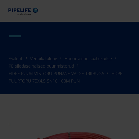
Avaleht
Veebikataloog
Hooneväline kaablikaitse
PE siledaseinalised puurimistorud
HDPE PUURIMISTORU PUNANE VALGE TRIIBUGA
HDPE
PUURTORU 75X4,5 SN16 100M PUN