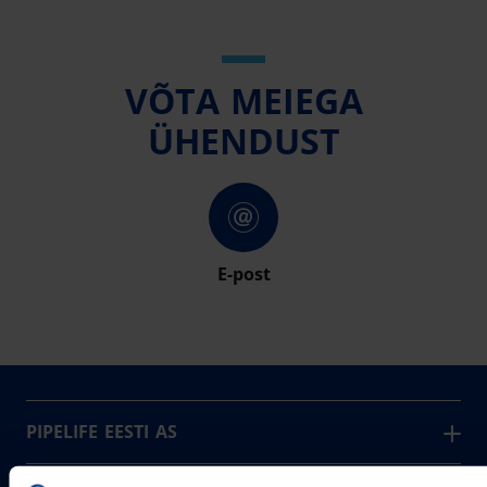
VÕTA MEIEGA
ÜHENDUST
E-post
PIPELIFE EESTI AS
Pipelife on üks maailma juhtivaid plasttorusüsteemide
pakkujaid, tegutsedes täna rohkem kui 20 erinevas riigis.