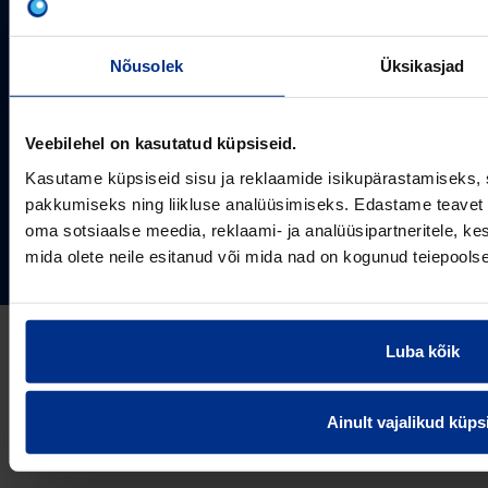
Arvutustööriistad
Me toodame ja turustame laia valikut torusüsteeme
Sertifikaadid
erinevateks rakendusteks.
SOTSIAALMEEDIA
Nõusolek
Üksikasjad
Projektipakkumine
Aastast 1993
Uudised
Pikaajaline kogemus
Meist
Veebilehel on kasutatud küpsiseid.
~80
Tule tööle
Töötajate arv
Kasutame küpsiseid sisu ja reklaamide isikupärastamiseks, 
Kontakt
KONTAKT
pakkumiseks ning liikluse analüüsimiseks. Edastame teavet s
Pipelife Eesti AS Põrguvälja tee 4, Lehmja, Rae vald,
oma sotsiaalse meedia, reklaami- ja analüüsipartneritele, 
75306 Harjumaa
mida olete neile esitanud või mida nad on kogunud teiepools
PIPELIFE MAAILMAS
pipelife@pipelife.ee
E-mail
België - Nederlands
Luba kõik
Belgique - Français
Bosna i Hercegovina
Privaatsusteavitus
Küpsiste info
Imprint / disclaimer
Ainult vajalikud küps
България
© 2026 Pipelife Eesti AS
Česká Republika