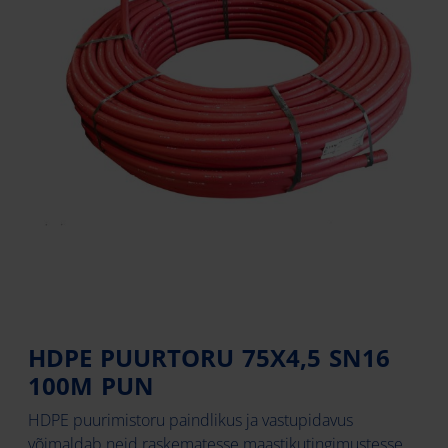
HDPE PUURTORU 75X4,5 SN16
100M PUN
HDPE puurimistoru paindlikus ja vastupidavus
võimaldab neid raskematesse maastikutingimustesse