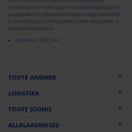
HDPE puurimistoru paindlikus ja vastupidavus
võimaldab neid raskematesse maastikutingimustesse
paigaldada ning taluvad keerulistele paigaldusviisidele
(nt horisontaalpuurimine) omast survet maapinnale ja
mehaanilist koormust.
Tootekood: 70012041
TOOTE ANDMED
LOGISTIKA
TOOTE JOONIS
ALLALAADIMISED