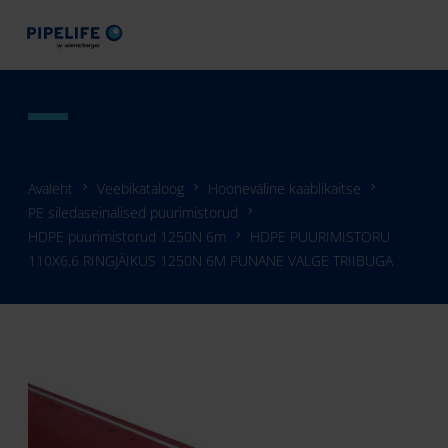
Avaleht
Veebikataloog
Hooneväline kaablikaitse
PE siledaseinalised puurimistorud
HDPE puurimistorud 1250N 6m
HDPE PUURIMISTORU
110X6,6 RINGJÄIKUS 1250N 6M PUNANE VALGE TRIIBUGA