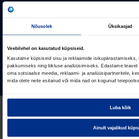
Pipelife on üks maailma juhtivaid plasttorusüsteemide
pakkujaid, tegutsedes täna rohkem kui 20 erinevas riigis.
Arvutustööriistad
Me toodame ja turustame laia valikut torusüsteeme
Sertifikaadid
erinevateks rakendusteks.
Nõusolek
Üksikasjad
SOTSIAALMEEDIA
Projektipakkumine
Aastast 1993
Uudised
Pikaajaline kogemus
Meist
Veebilehel on kasutatud küpsiseid.
~80
Tule tööle
Töötajate arv
Kasutame küpsiseid sisu ja reklaamide isikupärastamiseks, 
Kontakt
KONTAKT
pakkumiseks ning liikluse analüüsimiseks. Edastame teavet s
oma sotsiaalse meedia, reklaami- ja analüüsipartneritele, 
Pipelife Eesti AS Põrguvälja tee 4, Lehmja, Rae vald,
mida olete neile esitanud või mida nad on kogunud teiepools
75306 Harjumaa
PIPELIFE MAAILMAS
pipelife@pipelife.ee
E-mail
België - Nederlands
Luba kõik
Belgique - Français
Bosna i Hercegovina
Privaatsusteavitus
Küpsiste info
Imprint / disclaimer
Ainult vajalikud küps
България