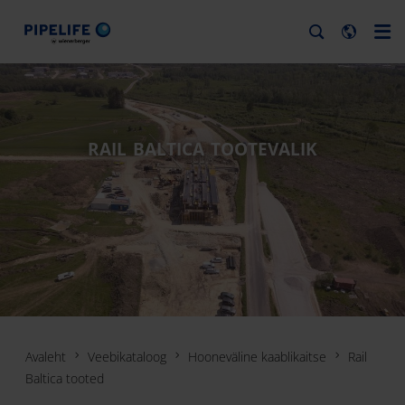
RAIL BALTICA TOOTEVALIK
Avaleht
Veebikataloog
Hooneväline kaablikaitse
Rail
Baltica tooted