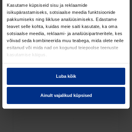
Kasutame küpsiseid sisu ja reklaamide
RP ID: 205790
isikupärastamiseks, sotsiaalse meedia funktsioonide
pakkumiseks ning liikluse analüüsimiseks. Edastame
teavet selle kohta, kuidas meie saiti kasutate, ka oma
sotsiaalse meedia, reklaami- ja analüüsipartneritele, kes
võivad seda kombineerida muu teabega, mida olete neile
esitanud või mida nad on kogunud teiepoolse teenuste
kasutamise käigus.
Luba kõik
Ainult vajalikud küpsised