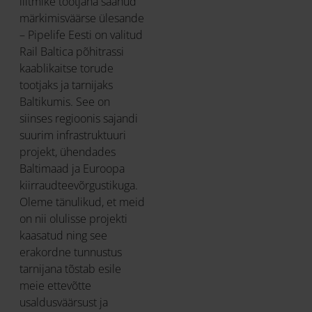
liitmike tootjana saanud
märkimisväärse ülesande
– Pipelife Eesti on valitud
Rail Baltica põhitrassi
kaablikaitse torude
tootjaks ja tarnijaks
Baltikumis. See on
siinses regioonis sajandi
suurim infrastruktuuri
projekt, ühendades
Baltimaad ja Euroopa
kiirraudteevõrgustikuga.
Oleme tänulikud, et meid
on nii olulisse projekti
kaasatud ning see
erakordne tunnustus
tarnijana tõstab esile
meie ettevõtte
usaldusväärsust ja