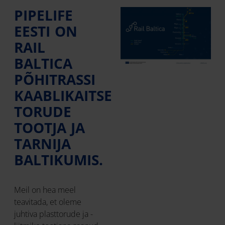
PIPELIFE
EESTI ON
RAIL
BALTICA
PÕHITRASSI
KAABLIKAITSE
TORUDE
TOOTJA JA
TARNIJA
BALTIKUMIS.
Meil on hea meel
teavitada, et oleme
juhtiva plasttorude ja -