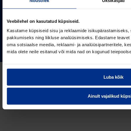
Nõusolek
Üksikasjad
Projektipakkumine
Aastast 1993
Uudised
Pikaajaline kogemus
Meist
Veebilehel on kasutatud küpsiseid.
~80
Tule tööle
Töötajate arv
Kasutame küpsiseid sisu ja reklaamide isikupärastamiseks, 
Kontakt
KONTAKT
pakkumiseks ning liikluse analüüsimiseks. Edastame teavet s
Pipelife Eesti AS Põrguvälja tee 4, Lehmja, Rae vald,
oma sotsiaalse meedia, reklaami- ja analüüsipartneritele, 
75306 Harjumaa
PIPELIFE MAAILMAS
mida olete neile esitanud või mida nad on kogunud teiepools
pipelife@pipelife.ee
E-mail
België - Nederlands
Luba kõik
Belgique - Français
Bosna i Hercegovina
Privaatsusteavitus
Küpsiste info
Imprint / disclaimer
Ainult vajalikud küps
България
© 2026 Pipelife Eesti AS
Česká Republika
Danmark
Deutschland