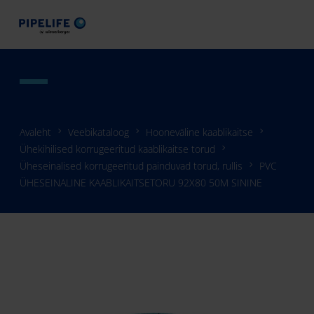
Avaleht
Veebikataloog
Hooneväline kaablikaitse
Ühekihilised korrugeeritud kaablikaitse torud
Üheseinalised korrugeeritud painduvad torud, rullis
PVC
ÜHESEINALINE KAABLIKAITSETORU 92X80 50M SININE