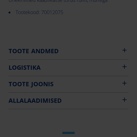
Ühekihilised kaablikaitse torud rullis, muhviga.
Tootekood: 70012075
TOOTE ANDMED
LOGISTIKA
TOOTE JOONIS
ALLALAADIMISED