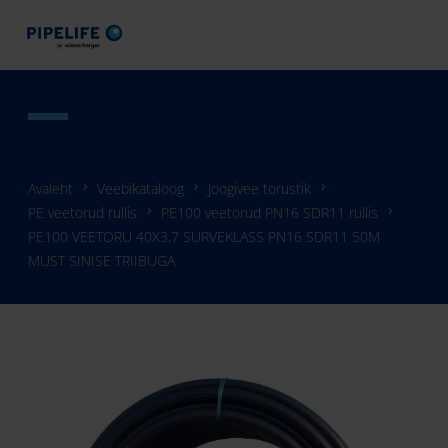
Avaleht
Veebikataloog
Joogivee torustik
PE veetorud rullis
PE100 veetorud PN16 SDR11 rullis
PE100 VEETORU 40X3,7 SURVEKLASS PN16 SDR11 50M
MUST SINISE TRIIBUGA