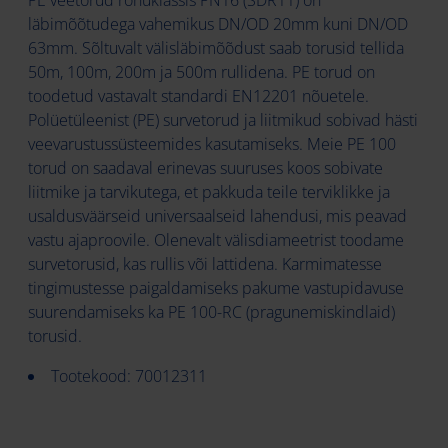
PE veetorud rõhuklassis PN16 (SDR11) on
läbimõõtudega vahemikus DN/OD 20mm kuni DN/OD
63mm. Sõltuvalt välisläbimõõdust saab torusid tellida
50m, 100m, 200m ja 500m rullidena. PE torud on
toodetud vastavalt standardi EN12201 nõuetele.
Polüetüleenist (PE) survetorud ja liitmikud sobivad hästi
veevarustussüsteemides kasutamiseks. Meie PE 100
torud on saadaval erinevas suuruses koos sobivate
liitmike ja tarvikutega, et pakkuda teile terviklikke ja
usaldusväärseid universaalseid lahendusi, mis peavad
vastu ajaproovile. Olenevalt välisdiameetrist toodame
survetorusid, kas rullis või lattidena. Karmimatesse
tingimustesse paigaldamiseks pakume vastupidavuse
suurendamiseks ka PE 100-RC (pragunemiskindlaid)
torusid.
Tootekood: 70012311