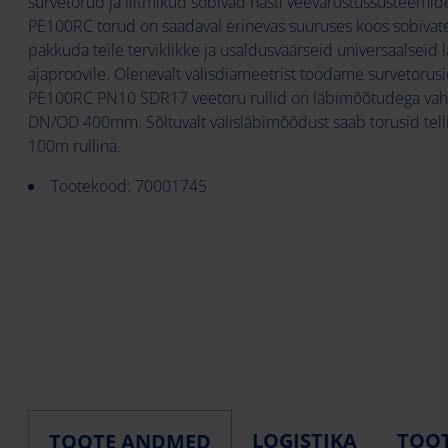
survetorud ja liitmikud sobivad hästi veevarustussüsteemi
PE100RC torud on saadaval erinevas suuruses koos sobivate l
pakkuda teile terviklikke ja usaldusväärseid universaalseid
ajaproovile. Olenevalt välisdiameetrist toodame survetorusid,
PE100RC PN10 SDR17 veetoru rullid on läbimõõtudega v
DN/OD 400mm. Sõltuvalt välisläbimõõdust saab torusid tell
100m rullina.
Tootekood: 70001745
LOGISTIKA
TOOT
TOOTE ANDMED