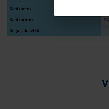
Kaal (neto)
13
Kaal (bruto)
13
Kogus alusel tk
4
V