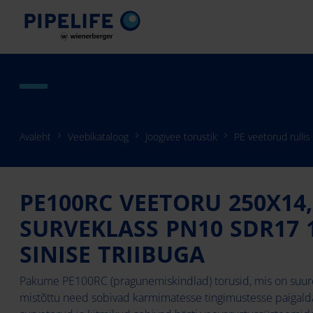
Avaleht
Veebikataloog
Joogivee torustik
PE veetorud rullis
PE100RC VEETORU 250X14,
SURVEKLASS PN10 SDR17
SINISE TRIIBUGA
Pakume PE100RC (pragunemiskindlad) torusid, mis on suur
mistõttu need sobivad karmimatesse tingimustesse paigalda