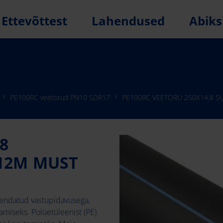
Ettevõttest
Lahendused
Abiks
PE100RC veetorud PN10 SDR17
PE100RC VEETORU 250X14,8 S
8
 12M MUST
endatud vastupidavusega,
miseks. Polüetüleenist (PE)