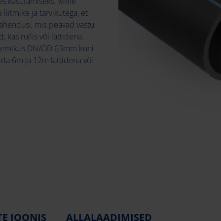
des kasutamiseks. Meie
iitmike ja tarvikutega, et
 lahendusi, mis peavad vastu
 kas rullis või lattidena.
ahemikus DN/OD 63mm kuni
ida 6m ja 12m lattidena või
E JOONIS
ALLALAADIMISED