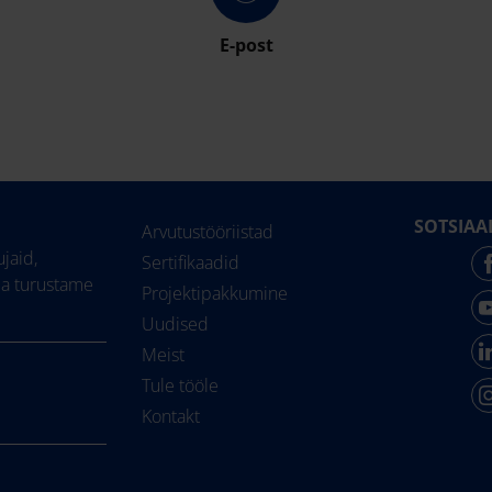
E-post
SOTSIAA
Arvutustööriistad
jaid,
Sertifikaadid
ja turustame
Projektipakkumine
Uudised
Meist
Tule tööle
Kontakt