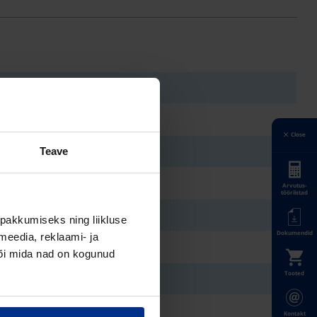
Close
Teave
Arvutus-
tööriistad
pakkumiseks ning liikluse
Dokumendid
meedia, reklaami- ja
või mida nad on kogunud
Tooted
Kontakt