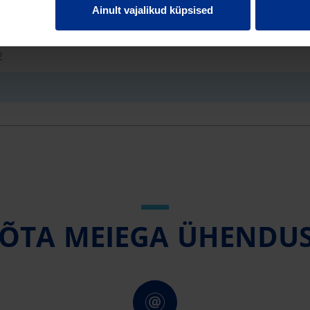
Ainult vajalikud küpsised
0,826
2
ÕTA MEIEGA ÜHENDU