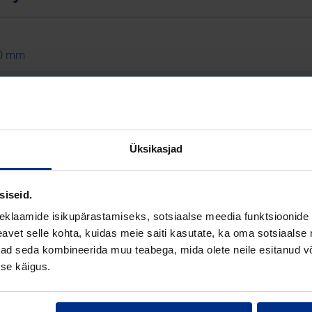
0 mm
0,4 mm
,8 mm
 m
Üksikasjad
10
siseid.
R 17
eklaamide isikupärastamiseks, sotsiaalse meedia funktsioonide 
vet selle kohta, kuidas meie saiti kasutate, ka oma sotsiaalse 
(Polüetüleen)
ivad seda kombineerida muu teabega, mida olete neile esitanud 
se käigus.
st