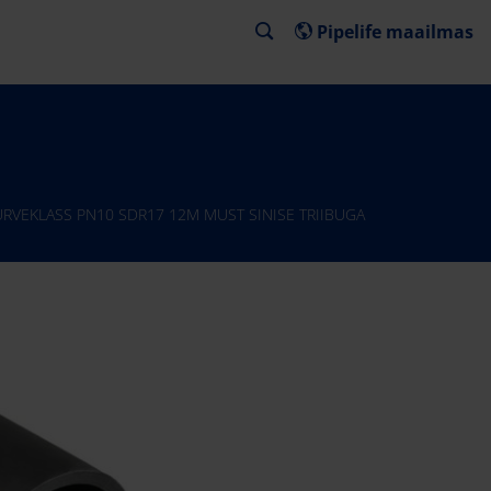
Pipelife maailmas
URVEKLASS PN10 SDR17 12M MUST SINISE TRIIBUGA