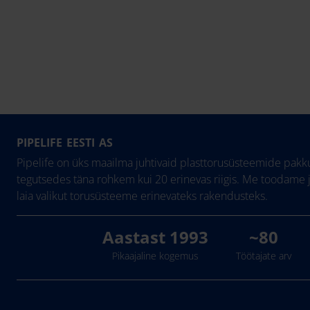
PIPELIFE EESTI AS
Pipelife on üks maailma juhtivaid plasttorusüsteemide pakku
tegutsedes täna rohkem kui 20 erinevas riigis. Me toodame 
laia valikut torusüsteeme erinevateks rakendusteks.
Aastast 1993
~80
Pikaajaline kogemus
Töötajate arv