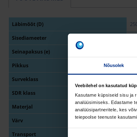
Läbimõõt (D)
25
Sisediameeter
22
Seinapaksus (e)
14
Pikkus
12
Nõusolek
Surveklass
PN
Veebilehel on kasutatud küp
SDR klass
SD
Kasutame küpsiseid sisu ja r
analüüsimiseks. Edastame tea
Materjal
PE 
analüüsipartneritele, kes võ
teiepoolse teenuste kasutami
Värv
mu
Transport
latt