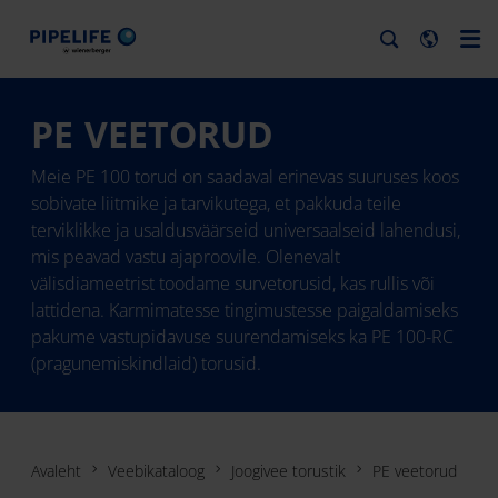
PE VEETORUD
Meie PE 100 torud on saadaval erinevas suuruses koos
sobivate liitmike ja tarvikutega, et pakkuda teile
terviklikke ja usaldusväärseid universaalseid lahendusi,
mis peavad vastu ajaproovile. Olenevalt
välisdiameetrist toodame survetorusid, kas rullis või
lattidena. Karmimatesse tingimustesse paigaldamiseks
pakume vastupidavuse suurendamiseks ka PE 100-RC
(pragunemiskindlaid) torusid.
Avaleht
Veebikataloog
Joogivee torustik
PE veetorud