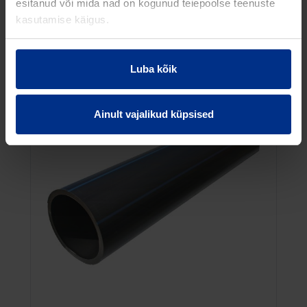
esitanud või mida nad on kogunud teiepoolse teenuste
RP ID: 203616
kasutamise käigus.
Luba kõik
Ainult vajalikud küpsised