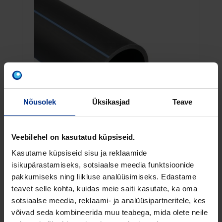
Nõusolek
Üksikasjad
Teave
Veebilehel on kasutatud küpsiseid.
Kasutame küpsiseid sisu ja reklaamide
isikupärastamiseks, sotsiaalse meedia funktsioonide
PE100 VEETORUD PN16 SDR11
pakkumiseks ning liikluse analüüsimiseks. Edastame
PE100 PN16 SDR11 veetorud lattidena on
teavet selle kohta, kuidas meie saiti kasutate, ka oma
läbimõõtudega DN/OD 25mm kuni DN/OD
sotsiaalse meedia, reklaami- ja analüüsipartneritele, kes
400mm.
võivad seda kombineerida muu teabega, mida olete neile