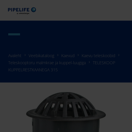
Avaleht
Veebikataloog
Kaevud
Kaevu teleskoobid
Teleskooptoru malmkrae ja kuppel-luugiga
TELESKOOP
KUPPELRESTKAANEGA 315