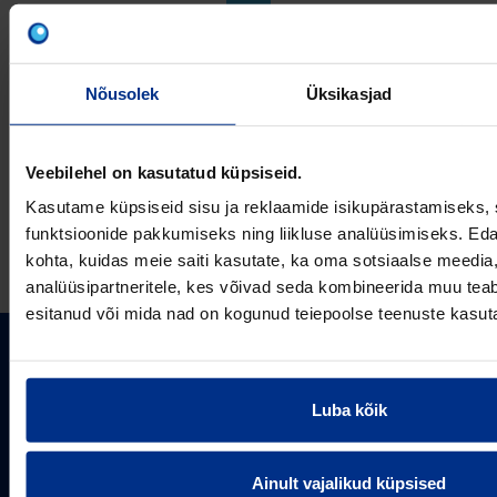
VÕTA MEIEGA
ÜHENDUST
Nõusolek
Üksikasjad
Veebilehel on kasutatud küpsiseid.
Kasutame küpsiseid sisu ja reklaamide isikupärastamiseks, 
E-post
funktsioonide pakkumiseks ning liikluse analüüsimiseks. Eda
kohta, kuidas meie saiti kasutate, ka oma sotsiaalse meedia,
analüüsipartneritele, kes võivad seda kombineerida muu teab
esitanud või mida nad on kogunud teiepoolse teenuste kasut
PIPELIFE EESTI AS
Pipelife on üks maailma juhtivaid plasttorusüsteemide
Luba kõik
pakkujaid, tegutsedes täna rohkem kui 20 erinevas riigis.
Arvutustööriistad
Me toodame ja turustame laia valikut torusüsteeme
Ainult vajalikud küpsised
Sertifikaadid
erinevateks rakendusteks.