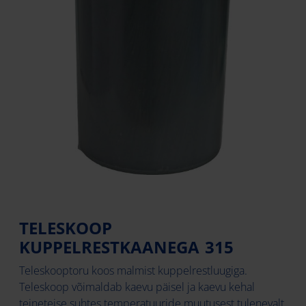
TELESKOOP
KUPPELRESTKAANEGA 315
Teleskooptoru koos malmist kuppelrestluugiga.
Teleskoop võimaldab kaevu päisel ja kaevu kehal
teineteise suhtes temperatuuride muutusest tulenevalt