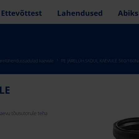
Ettevõttest
Lahendused
Abiks
ärelühendussadulad kaevule
PE JÄRELÜH.SADUL KAEVULE 560/160N
LE
kaevu tõusutorule teha