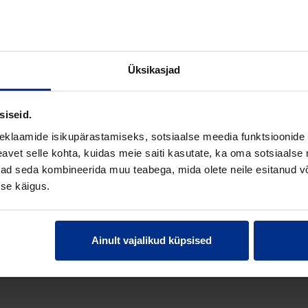
0 mm
Üksikasjad
0 mm
siseid.
eklaamide isikupärastamiseks, sotsiaalse meedia funktsioonide 
st
vet selle kohta, kuidas meie saiti kasutate, ka oma sotsiaalse 
ivad seda kombineerida muu teabega, mida olete neile esitanud 
se käigus.
Ainult vajalikud küpsised