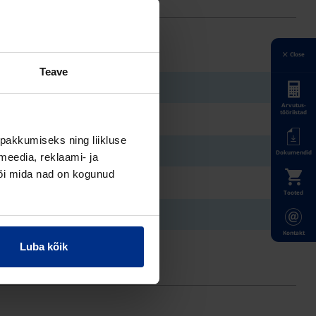
Close
Teave
Arvutus-
tööriistad
pakkumiseks ning liikluse
Dokumendid
meedia, reklaami- ja
või mida nad on kogunud
Tooted
Kontakt
Luba kõik