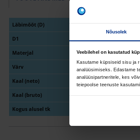
Läbimõõt (D)
56
Nõusolek
D1
16
Materjal
PE
Veebilehel on kasutatud küp
Kasutame küpsiseid sisu ja r
Värv
mu
analüüsimiseks. Edastame tea
analüüsipartneritele, kes võ
Kaal (neto)
6
teiepoolse teenuste kasutami
Kaal (bruto)
6
Kogus alusel tk
1