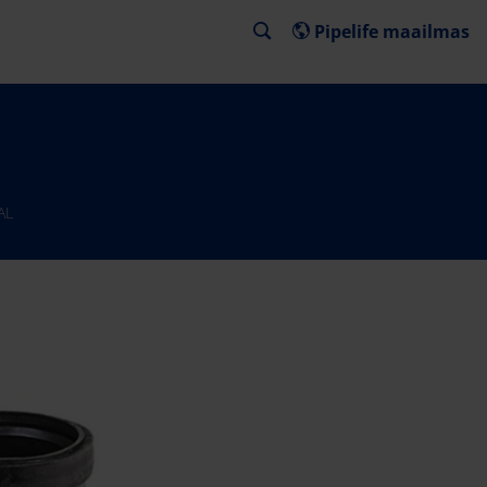
Pipelife maailmas
AL