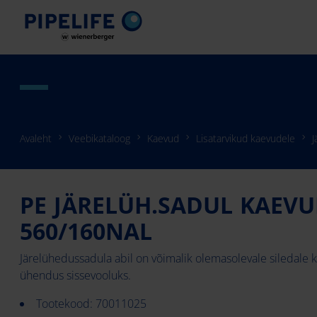
Avaleht
Veebikataloog
Kaevud
Lisatarvikud kaevudele
J
PE JÄRELÜH.SADUL KAEVU
560/160NAL
Järelühedussadula abil on võimalik olemasolevale siledale 
ühendus sissevooluks.
Tootekood: 70011025