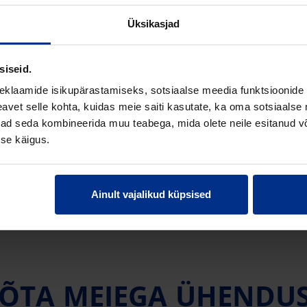
Üksikasjad
Läbimõõt
Ma
siseid.
R
500 mm
Ot
eklaamide isikupärastamiseks, sotsiaalse meedia funktsioonide 
vet selle kohta, kuidas meie saiti kasutate, ka oma sotsiaalse 
ivad seda kombineerida muu teabega, mida olete neile esitanud 
se käigus.
Ainult vajalikud küpsised
ÕTA MEIEGA ÜHENDU