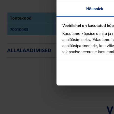
Nõusolek
Tootekood
Toote nimi
Veebilehel on kasutatud küp
70010033
MALMRAAM KAEVULE, ÜMA
Kasutame küpsiseid sisu ja r
analüüsimiseks. Edastame tea
analüüsipartneritele, kes võ
ALLALAADIMISED
teiepoolse teenuste kasutami
V