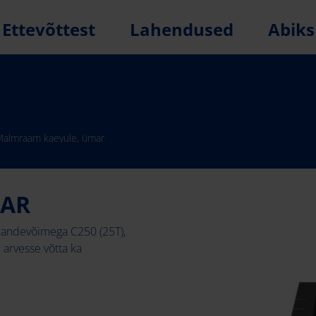
Ettevõttest
Lahendused
Abiks
Malmraam kaevule, ümar
MAR
 kandevõimega C250 (25T),
 arvesse võtta ka