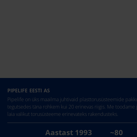
PIPELIFE EESTI AS
Pipelife on üks maailma juhtivaid plasttorusüsteemide pakku
tegutsedes täna rohkem kui 20 erinevas riigis. Me toodame 
laia valikut torusüsteeme erinevateks rakendusteks.
Aastast 1993
~80