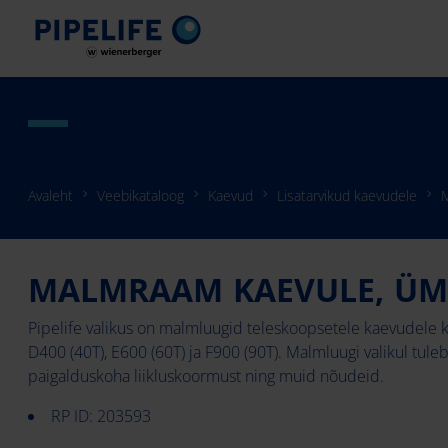
Avaleht
Veebikataloog
Kaevud
Lisatarvikud kaevudele
MALMRAAM KAEVULE, Ü
Pipelife valikus on malmluugid teleskoopsetele kaevudele
D400 (40T), E600 (60T) ja F900 (90T). Malmluugi valikul tuleb
paigalduskoha liikluskoormust ning muid nõudeid.
RP ID: 203593