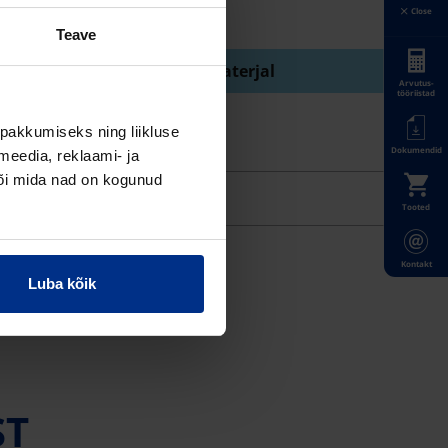
Close
Teave
terjal
Kaane materjal
Arvutus-
tööriistad
her
malm
pakkumiseks ning liikluse
Dokumendid
meedia, reklaami- ja
või mida nad on kogunud
Tooted
Kontakt
Luba kõik
ST