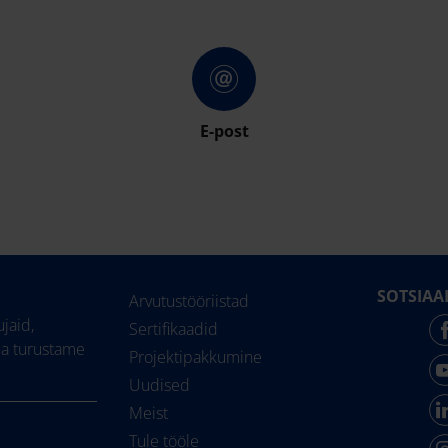
E-post
SOTSIAA
Arvutustööriistad
jaid,
Sertifikaadid
ja turustame
Projektipakkumine
Uudised
Meist
Tule tööle