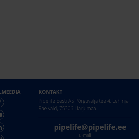
LMEEDIA
KONTAKT
Pipelife Eesti AS Põrguvälja tee 4, Lehmja,
Rae vald, 75306 Harjumaa
pipelife@pipelife.ee
E-mail