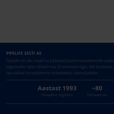
PIPELIFE EESTI AS
Pipelife on üks maailma juhtivaid plasttorusüsteemide pakku
tegutsedes täna rohkem kui 20 erinevas riigis. Me toodame 
laia valikut torusüsteeme erinevateks rakendusteks.
Aastast 1993
~80
Pikaajaline kogemus
Töötajate arv