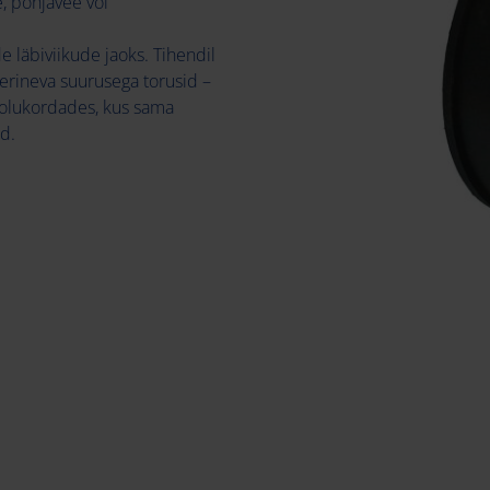
, põhjavee või
 läbiviikude jaoks. Tihendil
rineva suurusega torusid –
i olukordades, kus sama
d.