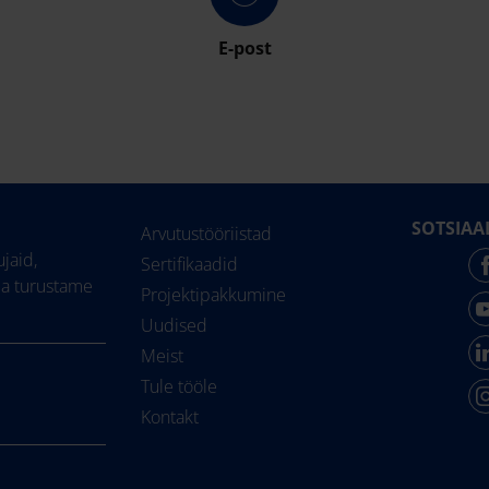
E-post
SOTSIAA
Arvutustööriistad
jaid,
Sertifikaadid
ja turustame
Projektipakkumine
Uudised
Meist
Tule tööle
Kontakt