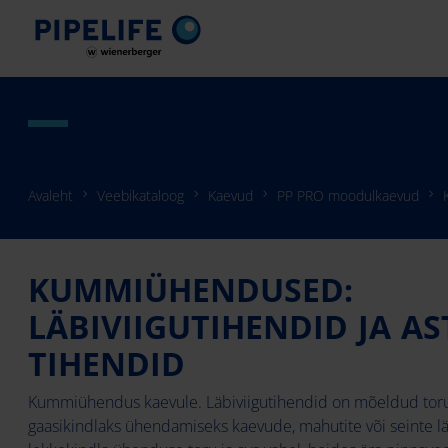
Avaleht
Veebikataloog
Kaevud
PP PRO moodulkaevud
KUMMIÜHENDUSED:
LÄBIVIIGUTIHENDID JA A
TIHENDID
Kummiühendus kaevule. Läbiviigutihendid on mõeldud toru
gaasikindlaks ühendamiseks kaevude, mahutite või seinte l