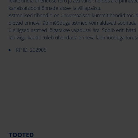
lekkekindla ühenduse toru ja ava vahel, hoides ära pinnavee
kanalisatsioonilõhnade sisse- ja väljapääsu.
Astmelised tihendid on universaalsed kummitihendid torude
olevad erineva läbimõõduga astmed võimaldavad sobitada e
üleliigsed astmed lõigatakse vajadusel ära. Sobib eriti häst
läbiviigu kaudu tuleb ühendada erineva läbimõõduga torusi
RP ID: 202905
TOOTED