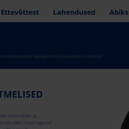
Ettevõttest
Lahendused
Abiks
Kummiühendused: läbiviigutihendid ja astmelised tihendid
STMELISED
de veekindlaks ja
äbiviikudes. Need tagavad