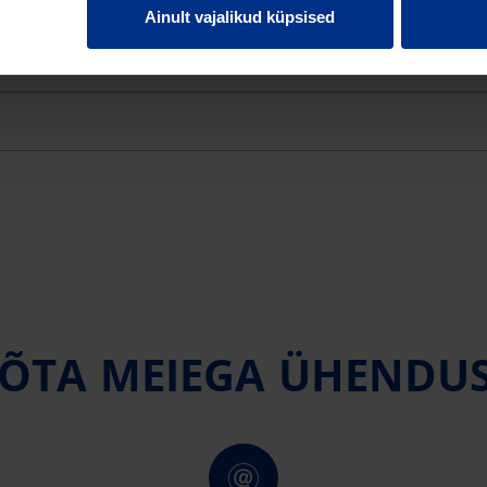
Ainult vajalikud küpsised
GUTIHEND 315/340 MUST
315 mm
340 mm
mus
ÕTA MEIEGA ÜHENDU