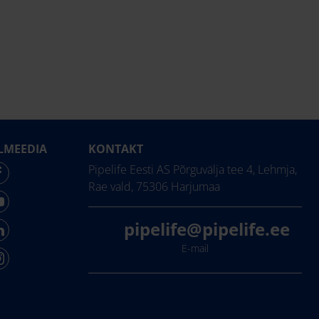
LMEEDIA
KONTAKT
Pipelife Eesti AS Põrguvälja tee 4, Lehmja,
Rae vald, 75306 Harjumaa
pipelife@pipelife.ee
E-mail