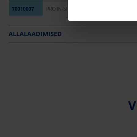
70010007
PRO IN-SITU ASTMELINE KUMMILÄBIVII
ALLALAADIMISED
V