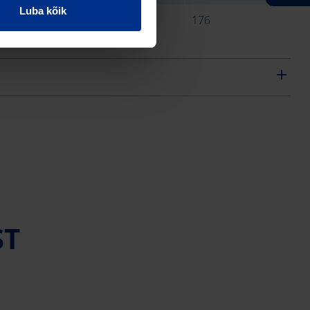
Luba kõik
t
Other
22
176
ST