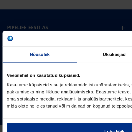
PIPELIFE EESTI AS
Pipelife on üks maailma juhtivaid plasttorusüsteemide
pakkujaid, tegutsedes täna rohkem kui 20 erinevas riigis.
Arvutustööriistad
Me toodame ja turustame laia valikut torusüsteeme
Nõusolek
Üksikasjad
Sertifikaadid
erinevateks rakendusteks.
SOTSIAALMEEDIA
Projektipakkumine
Aastast 1993
Uudised
Pikaajaline kogemus
Veebilehel on kasutatud küpsiseid.
Meist
Kasutame küpsiseid sisu ja reklaamide isikupärastamiseks, 
~80
Tule tööle
Töötajate arv
pakkumiseks ning liikluse analüüsimiseks. Edastame teavet s
Kontakt
KONTAKT
oma sotsiaalse meedia, reklaami- ja analüüsipartneritele, 
Pipelife Eesti AS Põrguvälja tee 4, Lehmja, Rae vald,
mida olete neile esitanud või mida nad on kogunud teiepools
75306 Harjumaa
PIPELIFE MAAILMAS
pipelife@pipelife.ee
E-mail
Luba kõik