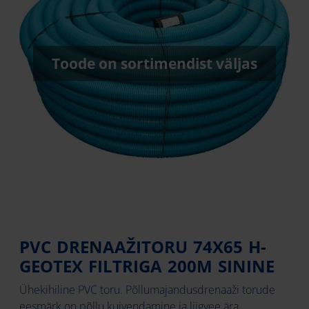
Toode on sortimendist väljas
PVC DRENAAŽITORU 74X65 H-
GEOTEX FILTRIGA 200M SININE
Ühekihiline PVC toru. Põllumajandusdrenaaži torude
eesmärk on põllu kuivendamine ja liigvee ära