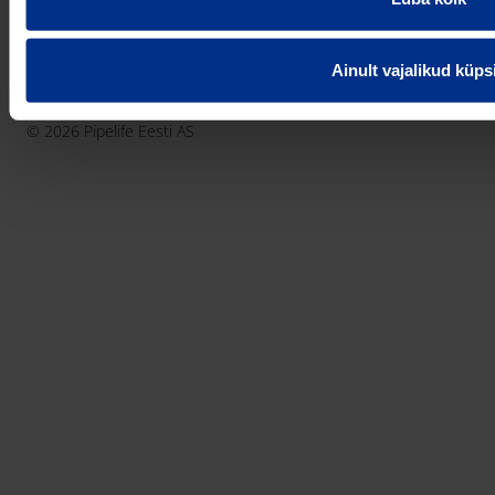
België - Nederlands
Belgique - Français
Ainult vajalikud küps
Bosna i Hercegovina
Privaatsusteavitus
Küpsiste info
Imprint / disclaimer
България
© 2026 Pipelife Eesti AS
Česká Republika
Danmark
Deutschland
Eesti
France
Hrvatska
Ireland
Latvija
Lietuva
Magyarország