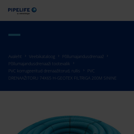
Avaleht
Veebikataloog
Põllumajandusdrenaaž
Põllumajandusdrenaaži tootevalik
PVC korrugeeritud drenaažitorud, rullis
PVC
DRENAAŽITORU 74X65 H-GEOTEX FILTRIGA 200M SININE