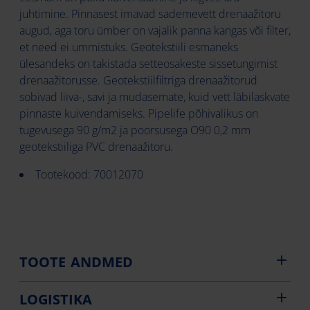
juhtimine. Pinnasest imavad sademevett drenaažitoru
augud, aga toru ümber on vajalik panna kangas või filter,
et need ei ummistuks. Geotekstiili esmaneks
ülesandeks on takistada setteosakeste sissetungimist
drenaažitorusse. Geotekstiilfiltriga drenaažitorud
sobivad liiva-, savi ja mudasemate, kuid vett läbilaskvate
pinnaste kuivendamiseks. Pipelife põhivalikus on
tugevusega 90 g/m2 ja poorsusega O90 0,2 mm
geotekstiiliga PVC drenaažitoru.
Tootekood: 70012070
TOOTE ANDMED
LOGISTIKA