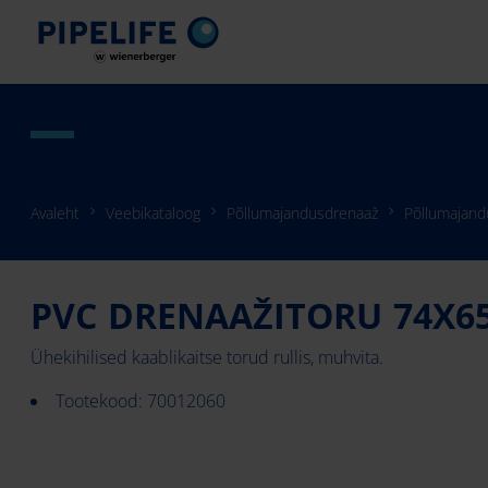
Avaleht
Veebikataloog
Põllumajandusdrenaaž
Põllumajand
PVC DRENAAŽITORU 74X6
Ühekihilised kaablikaitse torud rullis, muhvita.
Tootekood: 70012060