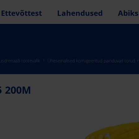
Ettevõttest
Lahendused
Abiks
usdrenaaži tootevalik
Üheseinalised korrugeeritud painduvad torud, ru
5 200M