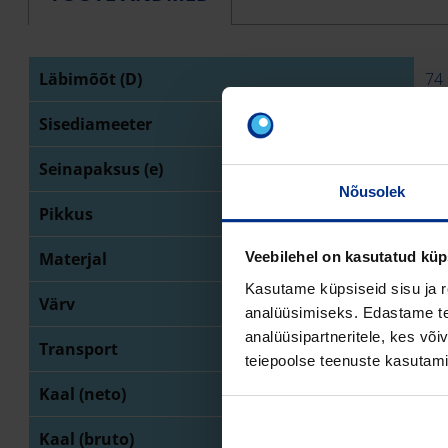
Läbimõõt (D)
74
Sisediameeter
65
Seinapaksus (e)
4,
Nõusolek
Pikkus
20
Materjal
PVC
Veebilehel on kasutatud küp
Kasutame küpsiseid sisu ja r
Värv
be
analüüsimiseks. Edastame tea
analüüsipartneritele, kes võ
Transport
rull
teiepoolse teenuste kasutami
Kaal (neto)
54
Kaal (bruto)
56,