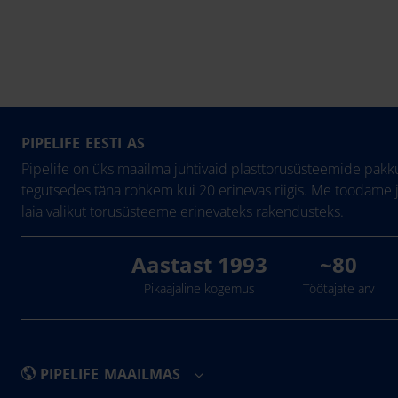
PIPELIFE EESTI AS
Pipelife on üks maailma juhtivaid plasttorusüsteemide pakku
tegutsedes täna rohkem kui 20 erinevas riigis. Me toodame 
laia valikut torusüsteeme erinevateks rakendusteks.
Aastast 1993
~80
Pikaajaline kogemus
Töötajate arv
PIPELIFE MAAILMAS