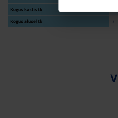
Kogus kastis tk
1
Kogus alusel tk
3
V