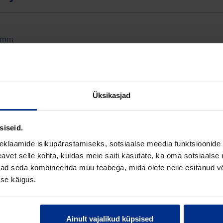
 mm
 mm
5 mm
Üksikasjad
0 m
 (Polüvinüülkloriid)
siseid.
eklaamide isikupärastamiseks, sotsiaalse meedia funktsioonide 
ež
vet selle kohta, kuidas meie saiti kasutate, ka oma sotsiaalse 
ivad seda kombineerida muu teabega, mida olete neile esitanud 
se käigus.
4
Ainult vajalikud küpsised