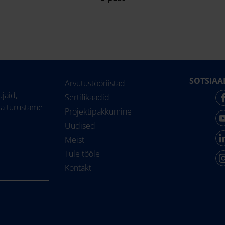
SOTSIAA
Arvutustööriistad
jaid,
Sertifikaadid
ja turustame
Projektipakkumine
Uudised
Meist
Tule tööle
Kontakt