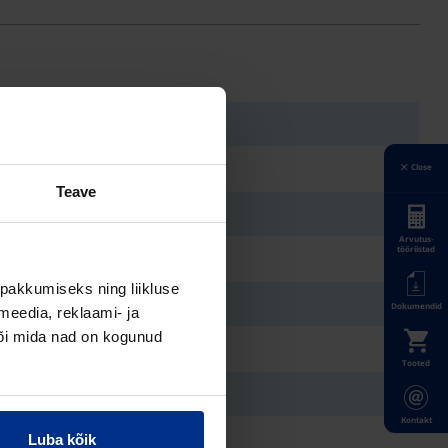
Close
Teave
Arvutus-
tööriistad
pakkumiseks ning liikluse
Dokumendid
meedia, reklaami- ja
või mida nad on kogunud
Tooted
Kontakt
Luba kõik