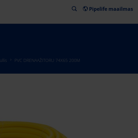
Pipelife maailmas
llis
PVC DRENAAŽITORU 74X65 200M