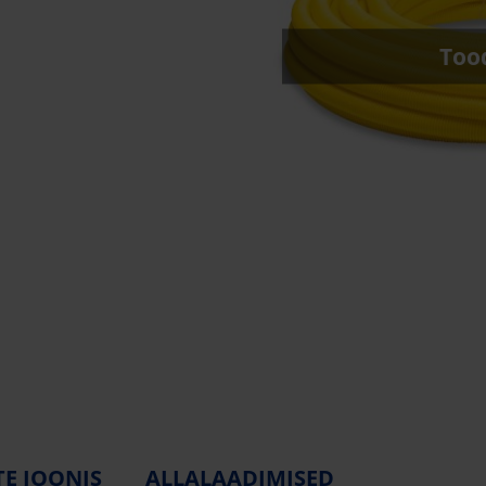
Tood
E JOONIS
ALLALAADIMISED