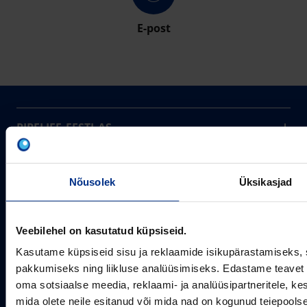
E-post
PIPELIFE EESTI AS
Pipelife on üks maailma juhtivaid plasttorusüsteemide
pakkujaid, tegutsedes täna rohkem kui 20 erinevas riigis.
Arvutustööriistad
Me toodame ja turustame laia valikut torusüsteeme
Nõusolek
Üksikasjad
Sertifikaadid
erinevateks rakendusteks.
SOTSIAALMEEDIA
Projektipakkumine
Aastast 1993
Uudised
Veebilehel on kasutatud küpsiseid.
Pikaajaline kogemus
Meist
Kasutame küpsiseid sisu ja reklaamide isikupärastamiseks, 
~80
pakkumiseks ning liikluse analüüsimiseks. Edastame teavet s
Tule tööle
Töötajate arv
oma sotsiaalse meedia, reklaami- ja analüüsipartneritele, 
Kontakt
KONTAKT
mida olete neile esitanud või mida nad on kogunud teiepools
Pipelife Eesti AS Põrguvälja tee 4, Lehmja, Rae vald,