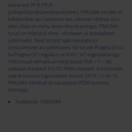
toorainest PP-B (PP-B -
plokkpolüpropüleenkopolümeer). PRAGMA torudel on
kahekordne sein (sisemine sile, välimine ribiline), toru
ühes otsas on muhv, teises tihendusrõngas. PRAGMA
torud on mõeldud olme-, vihmavee- ja drenaaživee
juhtimiseks. Neid torusid saab kasutada ka
tööstusreovee ära juhtimiseks. Nii torude Pragma ID kui
ka Pragma OD ringjäikus on 8 kN / m², tugevusklassiga
SN8 (muud võimalikud märgistused SN8 = T = S8),
vastavad standardi EN ISO 9969 nõuetele. Eritellimusel
saame toota ka tugevusklassi torusid SN10, 12 või 16.
PRAGMA liitmikud on varustatud EPDM kummist
tihendiga.
Tootekood: 70000384