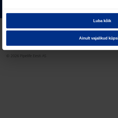
75306 Harjumaa
PIPELIFE MAAILMAS
pipelife@pipelife.ee
Luba kõik
E-mail
België - Nederlands
Belgique - Français
Ainult vajalikud küps
Bosna i Hercegovina
Privaatsusteavitus
Küpsiste info
Imprint / disclaimer
България
© 2026 Pipelife Eesti AS
Česká Republika
Danmark
Deutschland
Eesti
France
Hrvatska
Ireland
Latvija