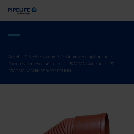
Avaleht
Veebikataloog
Sademevee ärajuhtimine
Raineo sademevee süsteem
PRAGMA käänikud
PP
PRAGMA KÄÄNIK 250/90° PRUUN