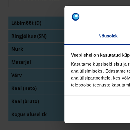
Läbimõõt (D)
50
Ringjäikus (SN)
SN
Nõusolek
Nurk
30 
Veebilehel on kasutatud küp
Materjal
PP
Kasutame küpsiseid sisu ja r
analüüsimiseks. Edastame tea
Värv
or
analüüsipartneritele, kes võ
teiepoolse teenuste kasutami
Kaal (neto)
14
Kaal (bruto)
15
Kogus alusel tk
1