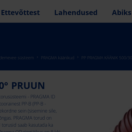
Ettevõttest
Lahendused
Abiks
ademevee süsteem
PRAGMA käänikud
PP PRAGMA KÄÄNIK 500/3
30° PRUUN
 torusüsteemi - PRAGMA ID
oorainest PP-B (PP-B -
ordne sein (sisemine sile,
usrõngas. PRAGMA torud on
 torusid saab kasutada ka
 Pragma OD ringjäikus on 8 kN