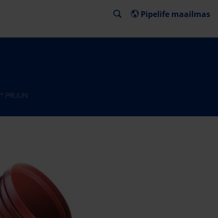
Pipelife maailmas
0° PRUUN