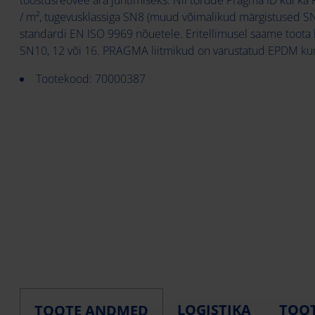
/ m², tugevusklassiga SN8 (muud võimalikud märgistused SN8
standardi EN ISO 9969 nõuetele. Eritellimusel saame toota 
SN10, 12 või 16. PRAGMA liitmikud on varustatud EPDM ku
Tootekood: 70000387
LOGISTIKA
TOOT
TOOTE ANDMED