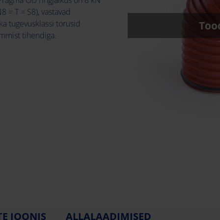
 = T = S8), vastavad
ka tugevusklassi torusid
Tood
mmist tihendiga.
E JOONIS
ALLALAADIMISED