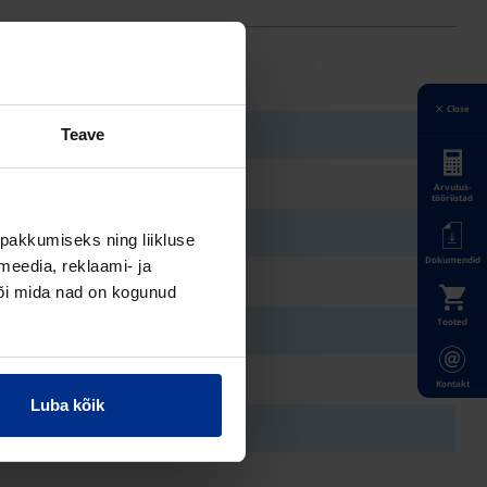
Close
Teave
Arvutus-
tööriistad
pakkumiseks ning liikluse
Dokumendid
meedia, reklaami- ja
või mida nad on kogunud
Tooted
Kontakt
Luba kõik