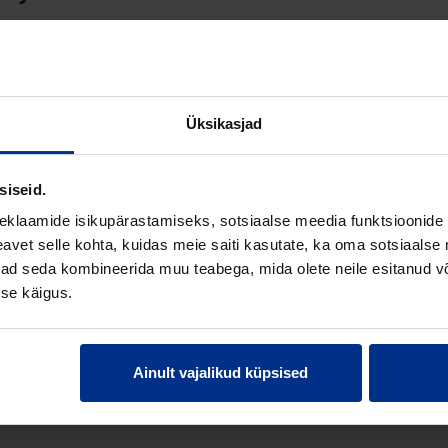
0 mm
 8
Üksikasjad
°
siseid.
eklaamide isikupärastamiseks, sotsiaalse meedia funktsioonide 
vet selle kohta, kuidas meie saiti kasutate, ka oma sotsiaalse 
anž
ivad seda kombineerida muu teabega, mida olete neile esitanud 
se käigus.
,279
,537
Ainult vajalikud küpsised