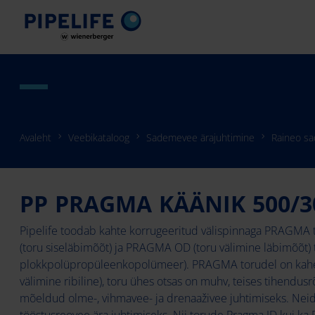
Avaleht
Veebikataloog
Sademevee ärajuhtimine
Raineo s
PP PRAGMA KÄÄNIK 500/
Pipelife toodab kahte korrugeeritud välispinnaga PRAGMA
(toru siseläbimõõt) ja PRAGMA OD (toru välimine läbimõõt) t
plokkpolüpropüleenkopolümeer). PRAGMA torudel on kahek
välimine ribiline), toru ühes otsas on muhv, teises tihend
mõeldud olme-, vihmavee- ja drenaaživee juhtimiseks. Neid
tööstusreovee ära juhtimiseks. Nii torude Pragma ID kui ka