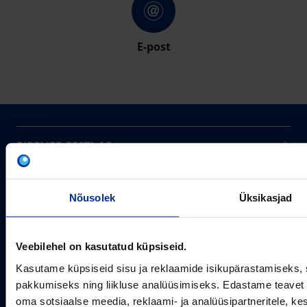
E-post
PIPELIFE EESTI AS
Pipelife on üks maailma juhtivaid plasttorusüsteemide
pakkujaid, tegutsedes täna rohkem kui 20 erinevas riigis.
Arvutustööriistad
Me toodame ja turustame laia valikut torusüsteeme
Nõusolek
Üksikasjad
Sertifikaadid
erinevateks rakendusteks.
SOTSIAALMEEDIA
Projektipakkumine
Veebilehel on kasutatud küpsiseid.
Aastast 1993
Uudised
Pikaajaline kogemus
Meist
Kasutame küpsiseid sisu ja reklaamide isikupärastamiseks, 
~80
pakkumiseks ning liikluse analüüsimiseks. Edastame teavet s
Tule tööle
Töötajate arv
oma sotsiaalse meedia, reklaami- ja analüüsipartneritele, 