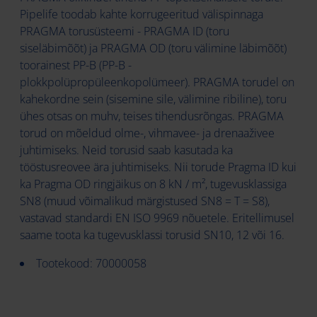
Pipelife toodab kahte korrugeeritud välispinnaga
PRAGMA torusüsteemi - PRAGMA ID (toru
siseläbimõõt) ja PRAGMA OD (toru välimine läbimõõt)
toorainest PP-B (PP-B -
plokkpolüpropüleenkopolümeer). PRAGMA torudel on
kahekordne sein (sisemine sile, välimine ribiline), toru
ühes otsas on muhv, teises tihendusrõngas. PRAGMA
torud on mõeldud olme-, vihmavee- ja drenaaživee
juhtimiseks. Neid torusid saab kasutada ka
tööstusreovee ära juhtimiseks. Nii torude Pragma ID kui
ka Pragma OD ringjäikus on 8 kN / m², tugevusklassiga
SN8 (muud võimalikud märgistused SN8 = T = S8),
vastavad standardi EN ISO 9969 nõuetele. Eritellimusel
saame toota ka tugevusklassi torusid SN10, 12 või 16.
Tootekood: 70000058