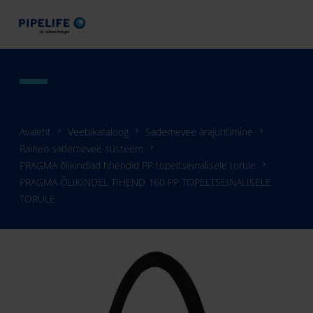
Avaleht
Veebikataloog
Sademevee ärajuhtimine
Raineo sademevee süsteem
PRAGMA õlikindlad tihendid PP topeltseinalisele torule
PRAGMA ÕLIKINDEL TIHEND 160 PP TOPELTSEINALISELE
TORULE