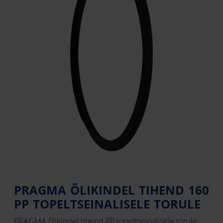
PRAGMA ÕLIKINDEL TIHEND 160
PP TOPELTSEINALISELE TORULE
PRAGMA õlikindel tihend PP topeltseinalisele torule.