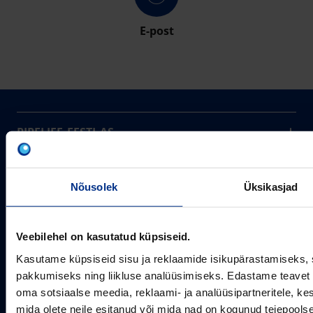
E-post
PIPELIFE EESTI AS
Pipelife on üks maailma juhtivaid plasttorusüsteemide
pakkujaid, tegutsedes täna rohkem kui 20 erinevas riigis.
Arvutustööriistad
Me toodame ja turustame laia valikut torusüsteeme
Nõusolek
Üksikasjad
Sertifikaadid
erinevateks rakendusteks.
SOTSIAALMEEDIA
Projektipakkumine
Aastast 1993
Veebilehel on kasutatud küpsiseid.
Uudised
Pikaajaline kogemus
Meist
Kasutame küpsiseid sisu ja reklaamide isikupärastamiseks, 
~80
pakkumiseks ning liikluse analüüsimiseks. Edastame teavet s
Tule tööle
Töötajate arv
oma sotsiaalse meedia, reklaami- ja analüüsipartneritele, 
Kontakt
KONTAKT
mida olete neile esitanud või mida nad on kogunud teiepools