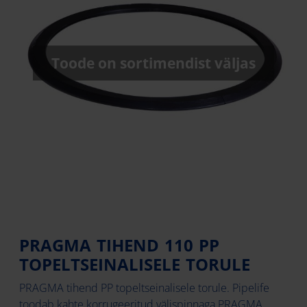
Toode on sortimendist väljas
PRAGMA TIHEND 110 PP
TOPELTSEINALISELE TORULE
PRAGMA tihend PP topeltseinalisele torule. Pipelife
toodab kahte korrugeeritud välispinnaga PRAGMA