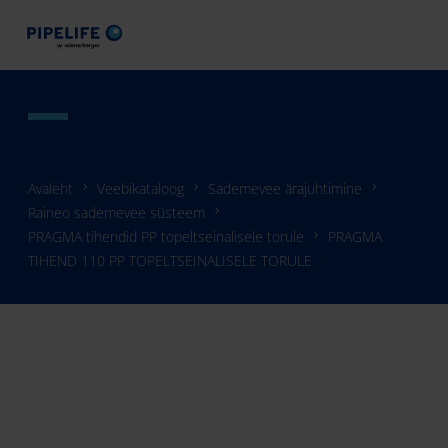
Avaleht
Veebikataloog
Sademevee ärajuhtimine
Raineo sademevee süsteem
PRAGMA tihendid PP topeltseinalisele torule
PRAGMA
TIHEND 110 PP TOPELTSEINALISELE TORULE