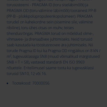
torusüsteemi - PRAGMA ID (toru siseläbimõõt) ja
PRAGMA OD (toru välimine läbimõõt) toorainest PP-B
(PP-B - plokkpolüpropüleenkopolümeer). PRAGMA
torudel on kahekordne sein (sisemine sile, välimine
ribiline), toru ühes otsas on muhv, teises
tihendusrõngas. PRAGMA torud on mõeldud olme-,
vihmavee- ja drenaaživee juhtimiseks. Neid torusid
saab kasutada ka tööstusreovee ära juhtimiseks. Nii
torude Pragma ID kui ka Pragma OD ringjäikus on 8 kN /
m², tugevusklassiga SN8 (muud võimalikud märgistused
SN8 = T = S8), vastavad standardi EN ISO 9969
nõuetele. Eritellimusel saame toota ka tugevusklassi
torusid SN10, 12 või 16.
Tootekood: 70000056