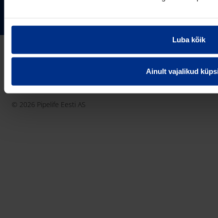
Pipelife Eesti AS Põrguvälja tee 4, Lehmja, Rae vald,
75306 Harjumaa
PIPELIFE MAAILMAS
pipelife@pipelife.ee
Luba kõik
E-mail
België - Nederlands
Belgique - Français
Ainult vajalikud küps
Bosna i Hercegovina
Privaatsusteavitus
Küpsiste info
Imprint / disclaimer
България
© 2026 Pipelife Eesti AS
Česká Republika
Danmark
Deutschland
Eesti
France
Hrvatska
Ireland