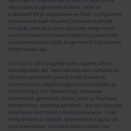
Suuremate ja nõudlikumate projektide jaoks oleme
välja töötanud tugeva immutuskasti, millel on
erakordselt kõrge vastupidavus vertikaal- ja külgsurvele.
Immutuskaste saab omavahel ühendada ja ehitada
imbväljak vastavalt projekti vajadusele.Integreeritud
suruühendused lihtsustavad paigaldust ja uuenduslik
seinakonstruktsioon hoiab ära geotekstiili kahjustamise
kõrgsurvepesu ajal.
Stormbox II sobib paigaldamiseks sügavale, tiheda
liiklusega alade alla. Seda saab kasutada mahukate äri-
või tööstusprojektide jaoks, kus eriti olulised on
koormustaluvus, paigaldussügavus, kiire paigaldus ja
lihtne hooldus. Küsi täislahendust: küljeplaate,
üleminekuid, geotekstiili, vaatlus-, sette- ja filterkaeve.
Kastide ümber pannakse geotekstiil, sest see hõlbustab
sademevee kontrollitud imbumist pinnasesse. Lisaks
immutamisele on võimalik sademevett ka koguda, sel
juhul ühendatakse Stormboxi kastid suureks maa-