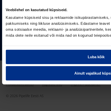
Sertifikaadid
erinevateks rakendusteks.
SOTSIAALMEEDIA
Projektipakkumine
Veebilehel on kasutatud küpsiseid.
Aastast 1993
Uudised
Pikaajaline kogemus
Kasutame küpsiseid sisu ja reklaamide isikupärastamiseks, 
Meist
pakkumiseks ning liikluse analüüsimiseks. Edastame teavet s
~80
oma sotsiaalse meedia, reklaami- ja analüüsipartneritele, 
Tule tööle
Töötajate arv
mida olete neile esitanud või mida nad on kogunud teiepools
Kontakt
KONTAKT
Pipelife Eesti AS Põrguvälja tee 4, Lehmja, Rae vald,
75306 Harjumaa
PIPELIFE MAAILMAS
Luba kõik
pipelife@pipelife.ee
E-mail
België - Nederlands
Ainult vajalikud küps
Belgique - Français
Bosna i Hercegovina
Privaatsusteavitus
Küpsiste info
Imprint / disclaimer
България
© 2026 Pipelife Eesti AS
Česká Republika
Danmark