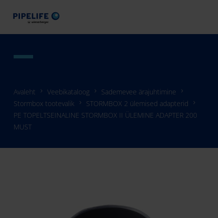
Avaleht
Veebikataloog
Sademevee ärajuhtimine
Stormbox tootevalik
STORMBOX 2 ülemised adapterid
PE TOPELTSEINALINE STORMBOX II ÜLEMINE ADAPTER 200
MUST