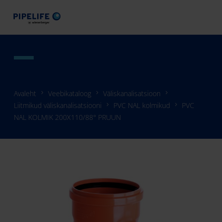
Avaleht
Veebikataloog
Väliskanalisatsioon
Liitmikud väliskanalisatsiooni
PVC NAL kolmikud
PVC
NAL KOLMIK 200X110/88° PRUUN