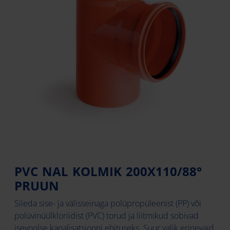
PVC NAL KOLMIK 200X110/88°
PRUUN
Sileda sise- ja välisseinaga polüpropüleenist (PP) või
polüvinüülkloriidist (PVC) torud ja liitmikud sobivad
isevoolse kanalisatsiooni ehituseks. Suur valik erinevaid