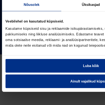
SOTSIAALMEEDIA
Nõusolek
Üksikasjad
Projektipakkumine
Aastast 1993
Uudised
Pikaajaline kogemus
Meist
Veebilehel on kasutatud küpsiseid.
~80
Tule tööle
Töötajate arv
Kasutame küpsiseid sisu ja reklaamide isikupärastamiseks, 
Kontakt
KONTAKT
pakkumiseks ning liikluse analüüsimiseks. Edastame teavet s
Pipelife Eesti AS Põrguvälja tee 4, Lehmja, Rae vald,
oma sotsiaalse meedia, reklaami- ja analüüsipartneritele, 
75306 Harjumaa
PIPELIFE MAAILMAS
mida olete neile esitanud või mida nad on kogunud teiepools
pipelife@pipelife.ee
E-mail
België - Nederlands
Luba kõik
Belgique - Français
Bosna i Hercegovina
Privaatsusteavitus
Küpsiste info
Imprint / disclaimer
Ainult vajalikud küps
България
© 2026 Pipelife Eesti AS
Česká Republika
Danmark